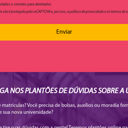
dades e convites para atividades
ste site é protegido pelo reCAPTCHA e, por isso, a política de privacidade e os termos 
Enviar
IGA NOS PLANTÕES DE DÚVIDAS SOBRE A
matrículas? Você precisa de bolsas, auxílios ou moradia fo
e sua nova universidade?
e tire suas dúvidas com a gente! Teremos plantões online p