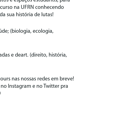
utos e espaços estudantis, para
percurso na UFRN conhecendo
a sua história de lutas!
úde; (biologia, ecologia,
das e deart. (direito, história,
tours nas nossas redes em breve!
no Instagram e no Twitter pra
