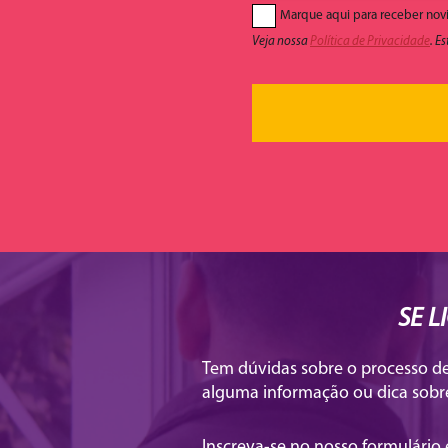
Marque aqui para receber novi
Veja nossa
Política de Privacidade
. E
SE L
Tem dúvidas sobre o processo de 
alguma informação ou dica sobr
Inscreva-se no nosso formulário 