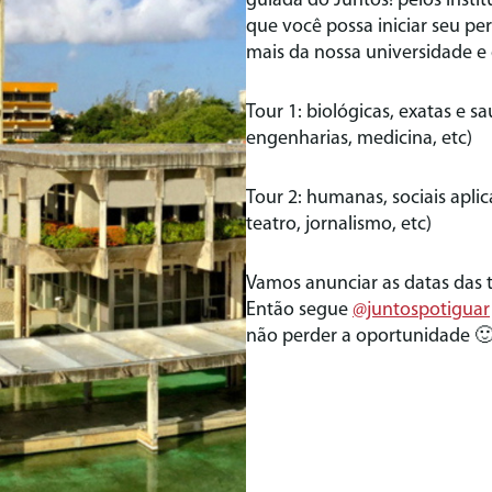
guiada do Juntos! pelos instit
que você possa iniciar seu 
mais da nossa universidade e d
Tour 1: biológicas, exatas e sa
engenharias, medicina, etc)
Tour 2: humanas, sociais aplica
teatro, jornalismo, etc)
Vamos anunciar as datas das 
Então segue
@juntospotiguar
não perder a oportunidade 