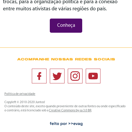
trocas, para a organização política e para a conexão
entre muitos ativistas de várias regiões do país.
Conheça
ACOMPANHE NOSSAS REDES SOCIAIS
Política de privacidade
Copyleft © 2010-2020 Juntos!
O conteúdo deste site, exceto quando proveniente de outras fontes ou onde especificado
o contrário, está licenciado sob a
Creative Commons by-sa 3.0 BR
.