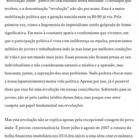
“Revolução Árabe” parece ter chacoalhado nossa realidade. O destaque que
recebeu, e a denominação “revolução” não são por acaso. Esta é a maior
mobilização política que a geração nascida entre os 80-90 já viu. Pela
primeira vez, vimos a hegemonia do imperialismo sendo golpeada de forma
significativa. Em meio à constante apatia e conformismo que vivemos, em
que a participação política é vista com indiferença ou repulsa, presenciamos
milhões de jovens e trabalhadores indo às ruas lutar por melhores condições
de vida e por um mundo mais justo. Essas pessoas não ficaram presas ao seu
individualismo e não consideraram naturais a miséria e a opressão, mas
buscaram, juntas, a superação dos seus problemas. Nada poderia chocar mais
a nossa (aparentemente) morna vida política. Apenas por isso, já é possível
dizer que essa foi uma revolução em nossas consciências. Sobretudo para os
jovens, não só pelo caráter inédito desses fatos, mas porque esse setor
cumpriu um papel fundamental nas revoluções.
Mas esta revolução não se explica apenas pela excepcional coragem do povo
árabe. É preciso contextualizá-la. Entre julho e agosto de 2007 o estouro da
bolha financeira imobiliária nos EUA deu início a uma séria crise econômica