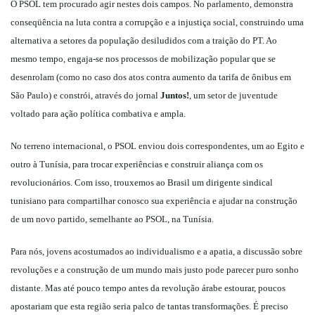
O PSOL tem procurado agir nestes dois campos. No parlamento, demonstra
conseqüência na luta contra a corrupção e a injustiça social, construindo uma
alternativa a setores da população desiludidos com a traição do PT. Ao
mesmo tempo, engaja-se nos processos de mobilização popular que se
desenrolam (como no caso dos atos contra aumento da tarifa de ônibus em
São Paulo) e constrói, através do jornal
Juntos!
, um setor de juventude
voltado para ação política combativa e ampla.
No terreno internacional, o PSOL enviou dois correspondentes, um ao Egito e
outro à Tunísia, para trocar experiências e construir aliança com os
revolucionários. Com isso, trouxemos ao Brasil um dirigente sindical
tunisiano para compartilhar conosco sua experiência e ajudar na construção
de um novo partido, semelhante ao PSOL, na Tunísia.
Para nós, jovens acostumados ao individualismo e a apatia, a discussão sobre
revoluções e a construção de um mundo mais justo pode parecer puro sonho
distante. Mas até pouco tempo antes da revolução árabe estourar, poucos
apostariam que esta região seria palco de tantas transformações. É preciso