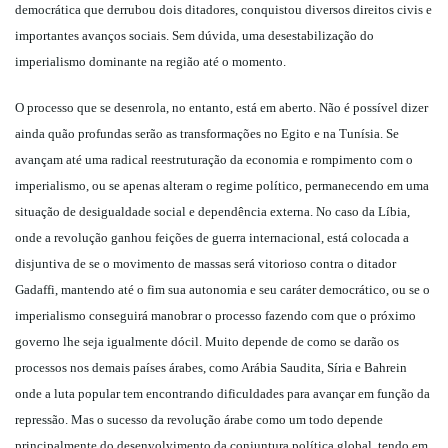
democrática que derrubou dois ditadores, conquistou diversos direitos civis e
importantes avanços sociais. Sem dúvida, uma desestabilização do
imperialismo dominante na região até o momento.
O processo que se desenrola, no entanto, está em aberto. Não é possível dizer
ainda quão profundas serão as transformações no Egito e na Tunísia. Se
avançam até uma radical reestruturação da economia e rompimento com o
imperialismo, ou se apenas alteram o regime político, permanecendo em uma
situação de desigualdade social e dependência externa. No caso da Líbia,
onde a revolução ganhou feições de guerra internacional, está colocada a
disjuntiva de se o movimento de massas será vitorioso contra o ditador
Gadaffi, mantendo até o fim sua autonomia e seu caráter democrático, ou se o
imperialismo conseguirá manobrar o processo fazendo com que o próximo
governo lhe seja igualmente dócil. Muito depende de como se darão os
processos nos demais países árabes, como Arábia Saudita, Síria e Bahrein
onde a luta popular tem encontrando dificuldades para avançar em função da
repressão. Mas o sucesso da revolução árabe como um todo depende
principalmente do desenvolvimento da conjuntura política global, tendo em