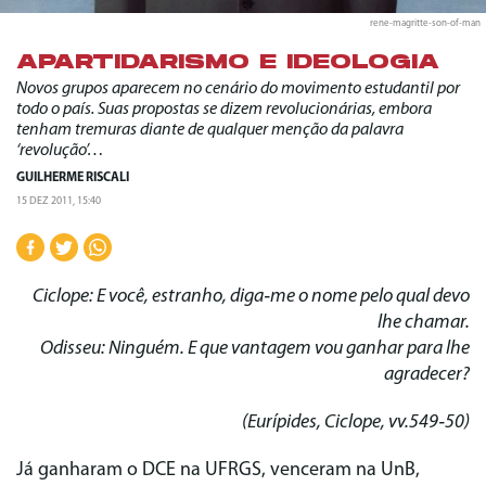
rene-magritte-son-of-man
APARTIDARISMO E IDEOLOGIA
Novos grupos aparecem no cenário do movimento estudantil por
todo o país. Suas propostas se dizem revolucionárias, embora
tenham tremuras diante de qualquer menção da palavra
‘revolução’…
GUILHERME RISCALI
15 DEZ 2011, 15:40
Ciclope: E você, estranho, diga‑me o nome pelo qual devo
lhe chamar.
Odisseu: Ninguém. E que vantagem vou ganhar para lhe
agradecer?
(Eurípides, Ciclope, vv.549‑50)
Já ganharam o DCE na UFRGS, venceram na UnB,