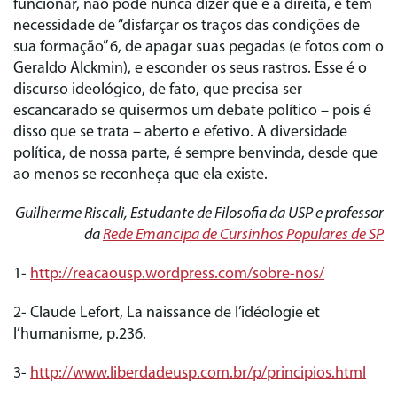
funcionar, não pode nunca dizer que é a direita, e tem
necessidade de “disfarçar os traços das condições de
sua formação” 6, de apagar suas pegadas (e fotos com o
Geraldo Alckmin), e esconder os seus rastros. Esse é o
discurso ideológico, de fato, que precisa ser
escancarado se quisermos um debate político – pois é
disso que se trata – aberto e efetivo. A diversidade
política, de nossa parte, é sempre benvinda, desde que
ao menos se reconheça que ela existe.
Guilherme Riscali, Estudante de Filosofia da USP e professor
da
Rede Emancipa de Cursinhos Populares de SP
1‑
http://reacaousp.wordpress.com/sobre‑nos/
2‑ Claude Lefort, La naissance de l’idéologie et
l’humanisme, p.236.
3‑
http://www.liberdadeusp.com.br/p/principios.html