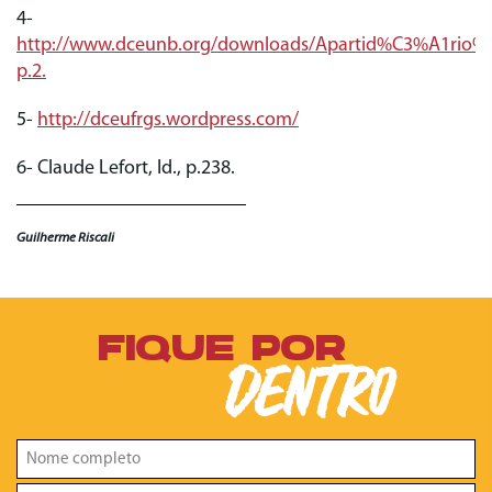
4‑
http://www.dceunb.org/downloads/Apartid%C3%A1rio%2
p.2.
5‑
http://dceufrgs.wordpress.com/
6‑ Claude Lefort, Id., p.238.
Guilherme Riscali
FIQUE POR
DENTRO