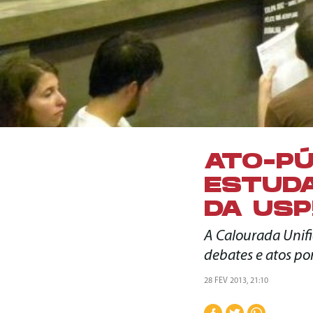
ATO-PÚ
ESTUD
DA USP
A Calourada Unifi
debates e atos po
28 FEV 2013, 21:10