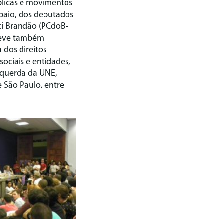
úblicas e movimentos
ampaio, dos deputados
ci Brandão (PCdoB-
steve também
 dos direitos
ociais e entidades,
squerda da UNE,
 São Paulo, entre