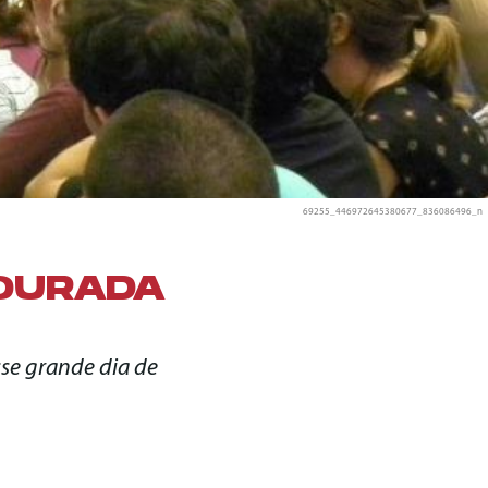
69255_446972645380677_836086496_n
OURADA
sse grande dia de