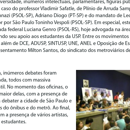
versidade, inúmeros intelectuais, parlamentares, figuras p
 o caso do professor Vladimir Safatle, de Plínio de Arruda S
annazi (PSOL-SP), Adriano Diogo (PT-SP) e do mandato de Le
r por São Paulo Toninho Vespoli (PSOL-SP). Em especial, e
da federal Luciana Genro (PSOL-RS), hoje advogada na área
do seu apoio aos estudantes da USP. Entre os movimentos s
, além de DCE, ADUSP, SINTUSP, UNE, ANEL e Oposição de E
sentamento Milton Santos, do sindicato dos metroviários de
a, inúmeros debates foram
rada, todos com massiva
til. No momento das oficinas, o
maior delas, com a presença de
a debater a cidade de São Paulo e
s do ônibus e do metrô. Ao final,
 a presença de vários artistas,
 estudantes.