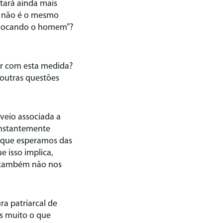
tará ainda mais
te não é o mesmo
ovocando o homem”?
ar com esta medida?
 outras questões
veio associada a
onstantemente
o que esperamos das
 isso implica,
a também não nos
ra patriarcal de
os muito o que