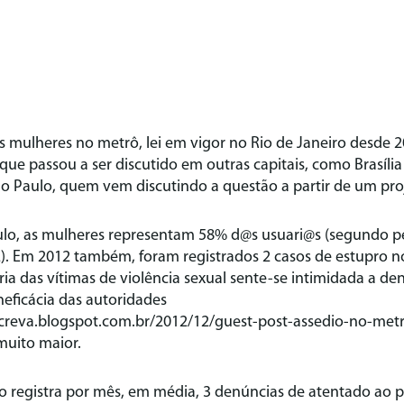
s mulheres no metrô, lei em vigor no Rio de Janeiro desde 
ue passou a ser discutido em outras capitais, como Brasília 
ão Paulo, quem vem discutindo a questão a partir de um proj
lo, as mulheres representam 58% d@s usuari@s (segundo pe
). Em 2012 também, foram registrados 2 casos de estupro 
a das vítimas de violência sexual sente-se intimidada a de
eficácia das autoridades
escreva.blogspot.com.br/2012/12/guest-post-assedio-no-met
muito maior.
o registra por mês, em média, 3 denúncias de atentado ao