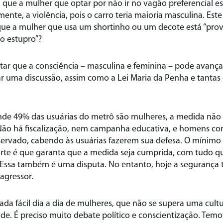
ue a mulher que optar por não ir no vagão preferencial es
emente, a violência, pois o carro teria maioria masculina. Es
que a mulher que usa um shortinho ou um decote está “pr
o estupro”?
ar que a consciência – masculina e feminina – pode avanç
ar uma discussão, assim como a Lei Maria da Penha e tantas
onde 49% das usuárias do metrô são mulheres, a medida não 
. Não há fiscalização, nem campanha educativa, e homens c
ervado, cabendo às usuárias fazerem sua defesa. O mínim
rte é que garanta que a medida seja cumprida, com tudo que
. Essa também é uma disputa. No entanto, hoje a seguranç
 agressor.
a fácil dia a dia de mulheres, que não se supera uma cultu
ade. É preciso muito debate político e conscientização. Tem