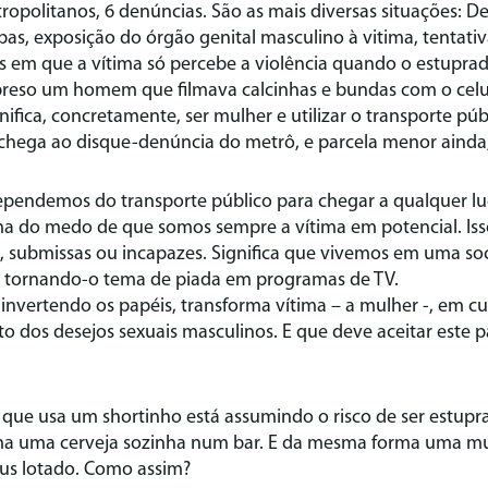
tropolitanos, 6 denúncias. São as mais diversas situações: D
s, exposição do órgão genital masculino à vitima, tentati
 em que a vítima só percebe a violência quando o estuprad
preso um homem que filmava calcinhas e bundas com o celula
ifica, concretamente, ser mulher e utilizar o transporte púb
 chega ao disque-denúncia do metrô, e parcela menor ainda, 
pendemos do transporte público para chegar a qualquer l
ma do medo de que somos sempre a vítima em potencial. Isso
s, submissas ou incapazes. Significa que vivemos em uma so
o, tornando-o tema de piada em programas de TV.
nvertendo os papéis, transforma vítima – a mulher -, em cu
 dos desejos sexuais masculinos. E que deve aceitar este p
 que usa um shortinho está assumindo o risco de ser estup
a uma cerveja sozinha num bar. E da mesma forma uma m
us lotado. Como assim?