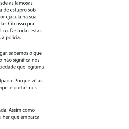
esde as famosas
va de estupro sob
or ejacula na sua
r. Cito isso pra
lico. De todas estas
à polícia.
ugar, sabemos o que
 não significa nos
ciedade que legitima
lpada. Porque vê as
apel e portar-nos
rada. Assim como
ulher que embarca