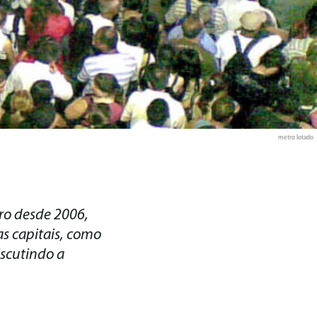
metro lotado
iro desde 2006,
s capitais, como
iscutindo a