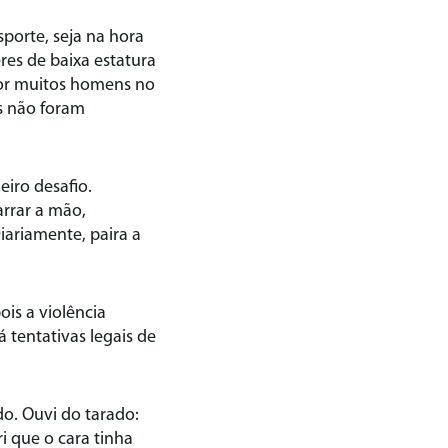
orte, seja na hora
res de baixa estatura
por muitos homens no
s não foram
eiro desafio.
rrar a mão,
ariamente, paira a
ois a violência
á tentativas legais de
o. Ouvi do tarado:
i que o cara tinha