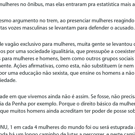
lheres no ônibus, mas elas entraram pra estatística mais alt
smo argumento no trem, ao presenciar mulheres reagindo 
itas vozes masculinas se levantam para defender o acusado.
de vagão exclusivo para mulheres, muita gente se levantou 
os por uma sociedade igualitária, que pressupõe a coexisten
os para mulheres e homens, bem como outros grupos sociais
mente. Ações afirmativas, como esta, não substituem (e ne
 por uma educação não sexista, que ensine os homens a não 
iedade.
ade em que vivemos ainda não é assim. Se fosse, não preci
ria da Penha por exemplo. Porque o direito básico da mulhe
orque muitos homens ainda acreditam ter poder de posse sob
U, 1 em cada 4 mulheres do mundo foi ou será estuprada 
ainda há um longo caminho de lutas a percorrer, e neste cam