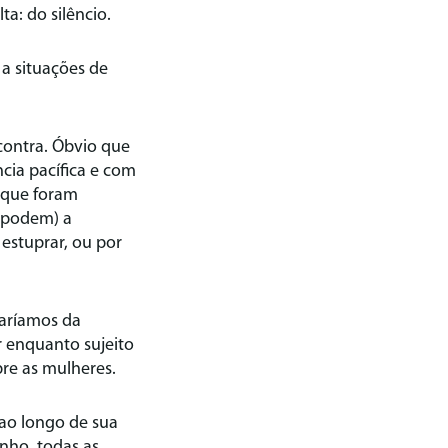
a: do silêncio.
a situações de
contra. Óbvio que
cia pacífica e com
 que foram
m podem) a
estuprar, ou por
saríamos da
r enquanto sujeito
re as mulheres.
ao longo de sua
inho, todas as