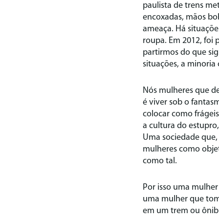
paulista de trens me
encoxadas, mãos boba
ameaça. Há situações
roupa. Em 2012, foi 
partirmos do que sign
situações, a minoria
Nós mulheres que de
é viver sob o fantas
colocar como frágei
a cultura do estupr
Uma sociedade que, i
mulheres como objeto
como tal.
Por isso uma mulher
uma mulher que tom
em um trem ou ônib