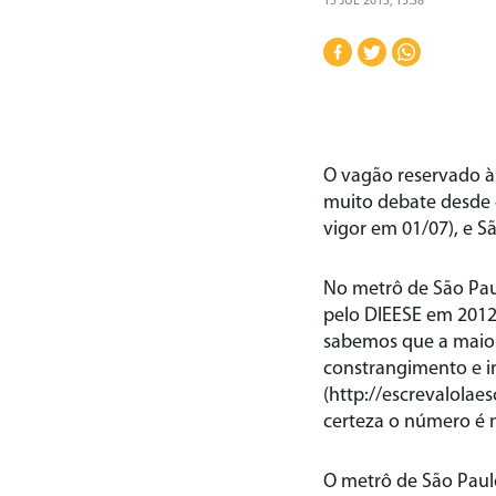
15 JUL 2013, 15:38
O vagão reservado à
muito debate desde q
vigor em 01/07), e S
No metrô de São Pau
pelo DIEESE em 2012
sabemos que a maiori
constrangimento e in
(http://escrevalola
certeza o número é 
O metrô de São Paul