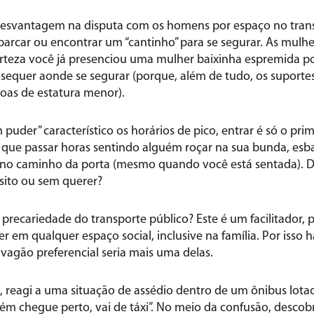
esvantagem na disputa com os homens por espaço no transp
rcar ou encontrar um “cantinho” para se segurar. As mulhe
rteza você já presenciou uma mulher baixinha espremida 
 sequer aonde se segurar (porque, além de tudo, os suporte
oas de estatura menor).
puder” característico os horários de pico, entrar é só o prim
 que passar horas sentindo alguém roçar na sua bunda, esba
 no caminho da porta (mesmo quando você está sentada). Di
sito ou sem querer?
recariedade do transporte público? Este é um facilitador, p
 em qualquer espaço social, inclusive na família. Por isso h
O vagão preferencial seria mais uma delas.
 reagi a uma situação de assédio dentro de um ônibus lotad
m chegue perto, vai de táxi”. No meio da confusão, descobr