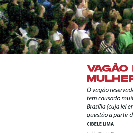
VAGÃO 
MULHE
O vagão reservado
tem causado muito
Brasília (cuja le
questão a partir d
CIBELE LIMA