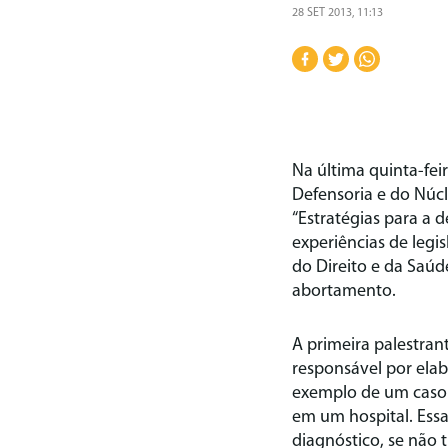
28 SET 2013, 11:13
Na última quinta-fei
Defensoria e do Núc
“Estratégias para a 
experiências de legi
do Direito e da Saúd
abortamento.
A primeira palestran
responsável por elab
exemplo de um caso 
em um hospital. Ess
diagnóstico, se não