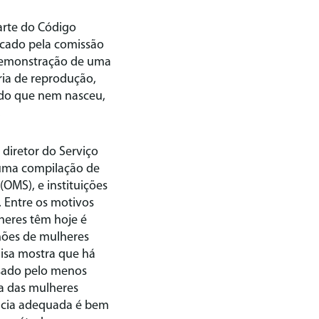
arte do Código
dicado pela comissão
a demonstração de uma
ia de reprodução,
 do que nem nasceu,
.
 diretor do Serviço
u uma compilação de
OMS), e instituições
. Entre os motivos
heres têm hoje é
lhões de mulheres
isa mostra que há
usado pelo menos
a das mulheres
ência adequada é bem