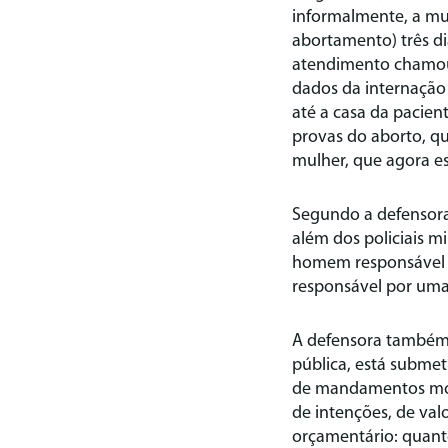
informalmente, a mul
abortamento) três di
atendimento chamou a
dados da internação 
até a casa da pacie
provas do aborto, q
mulher, que agora e
Segundo a defensor
além dos policiais 
homem responsável p
responsável por uma
A defensora também t
pública, está submet
de mandamentos mora
de intenções, de valo
orçamentário: quant