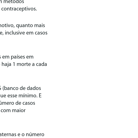
em métodos
 contraceptivos.
motivo, quanto mais
e, inclusive em casos
s em países em
 haja 1 morte a cada
S (banco de dados
que esse mínimo. E
número de casos
s com maior
maternas e o número