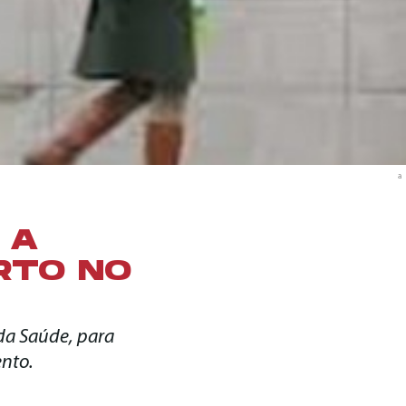
a
 A
RTO NO
 da Saúde, para
ento.