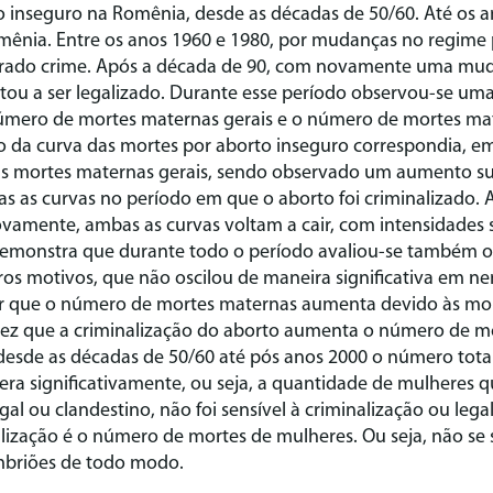
o inseguro na Romênia, desde as décadas de 50/60. Até os a
mênia. Entre os anos 1960 e 1980, por mudanças no regime p
derado crime. Após a década de 90, com novamente uma mu
oltou a ser legalizado. Durante esse período observou-se um
número de mortes maternas gerais e o número de mortes ma
o da curva das mortes por aborto inseguro correspondia, e
s mortes maternas gerais, sendo observado um aumento su
 as curvas no período em que o aborto foi criminalizado. 
ovamente, ambas as curvas voltam a cair, com intensidades
demonstra que durante todo o período avaliou-se também 
ros motivos, que não oscilou de maneira significativa em 
ir que o número de mortes maternas aumenta devido às mor
 vez que a criminalização do aborto aumenta o número de m
desde as décadas de 50/60 até pós anos 2000 o número tota
tera significativamente, ou seja, a quantidade de mulheres 
gal ou clandestino, não foi sensível à criminalização ou lega
alização é o número de mortes de mulheres. Ou seja, não se
mbriões de todo modo.