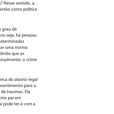
? Nesse sentido, a
estão como política
 grau de
ou seja, há pessoas
 determinadas
tar uma norma
admite que as
Atualmente, o crime
rca do aborto legal
onsentimento para a
 de traumas. Ela
prio pai em
a pode ter é com a