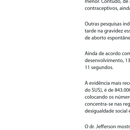
menor. Contudo, de
contraceptivos, aind
Outras pesquisas in
tarde na gravidez es
de aborto espontâne
Ainda de acordo com
desenvolvimento, 13
11 segundos.
A evidência mais re
do SUS), é de 843.00
colocando os número
concentra-se nas re
desigualdade social 
O dr. Jefferson mos