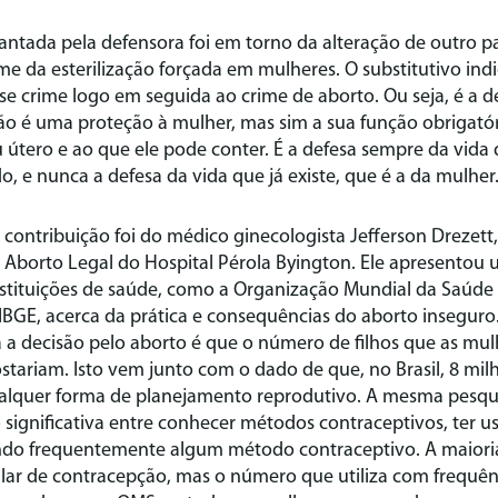
antada pela defensora foi em torno da alteração de outro p
rime da esterilização forçada em mulheres. O substitutivo in
sse crime logo em seguida ao crime de aborto. Ou seja, é 
o é uma proteção à mulher, mas sim a sua função obrigatór
 útero e ao que ele pode conter. É a defesa sempre da vida
, e nunca a defesa da vida que já existe, que é a da mulher
contribuição foi do médico ginecologista Jefferson Drezett,
e Aborto Legal do Hospital Pérola Byington. Ele apresento
stituições de saúde, como a Organização Mundial da Saúde (
BGE, acerca da prática e consequências do aborto inseguro
 a decisão pelo aborto é que o número de filhos que as mul
stariam. Isto vem junto com o dado de que, no Brasil, 8 mi
alquer forma de planejamento reprodutivo. A mesma pesqu
 significativa entre conhecer métodos contraceptivos, ter 
ndo frequentemente algum método contraceptivo. A maiori
 falar de contracepção, mas o número que utiliza com frequ