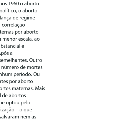
nos 1960 o aborto
olítico, o aborto
dança de regime
a correlação
ternas por aborto
m menor escala, ao
bstancial e
Após a
 semelhantes. Outro
o número de mortes
nenhum período. Ou
tes por aborto
ortes maternas. Mais
l de abortos
que optou pelo
lização – o que
 salvaram nem as