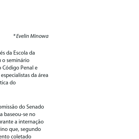
* Evelin Minowa
vés da Escola da
 o seminário
do Código Penal e
especialistas da área
tica do
 comissão do Senado
la baseou-se no
rante a internação
rino que, segundo
ento coletado