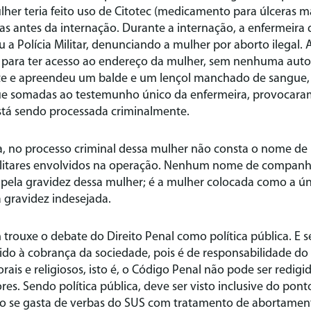
her teria feito uso de Citotec (medicamento para úlceras 
as antes da internação. Durante a internação, a enfermeira
 Polícia Militar, denunciando a mulher por aborto ilegal. A
para ter acesso ao endereço da mulher, sem nenhuma autori
nte e apreendeu um balde e um lençol manchado de sangue
ue somadas ao testemunho único da enfermeira, provocara
stá sendo processada criminalmente.
a, no processo criminal dessa mulher não consta o nome 
militares envolvidos na operação. Nenhum nome de companh
ela gravidez dessa mulher; é a mulher colocada como a úni
 gravidez indesejada.
rouxe o debate do Direito Penal como política pública. E s
ido à cobrança da sociedade, pois é de responsabilidade do
is e religiosos, isto é, o Código Penal não pode ser redig
res. Sendo política pública, deve ser visto inclusive do pont
o se gasta de verbas do SUS com tratamento de abortamen