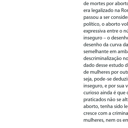
de mortes por abort
era legalizado na Ro
passou a ser consi
político, o aborto v
expressiva entre o 
inseguro – o desenh
desenho da curva da
semelhante em ambas
descriminalização n
dado desse estudo 
de mulheres por out
seja, pode-se deduz
inseguro, e por sua
curioso ainda é que 
praticados não se al
aborto, tenha sido le
cresce com a crimin
mulheres, nem os e