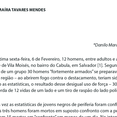
MAÍRA TAVARES MENDES
*Danilo Mar
ma sexta-feira, 6 de Fevereiro, 12 homens, entre adultos e
 de Vila Moisés, no bairro do Cabula, em Salvador [1]. Segund
e de um grupo 30 homens “fortemente armados” se preparava
a região – ao abrirem fogo contra o destacamento, teriam sid
o as estatísticas, o resultado desse desigual uso de força – 
erda de 12 vidas de um lado e um tiro de raspão do lado polic
vez as estatísticas de jovens negros de periferia foram co
is três homens foram mortos em suposto confronto com a pol