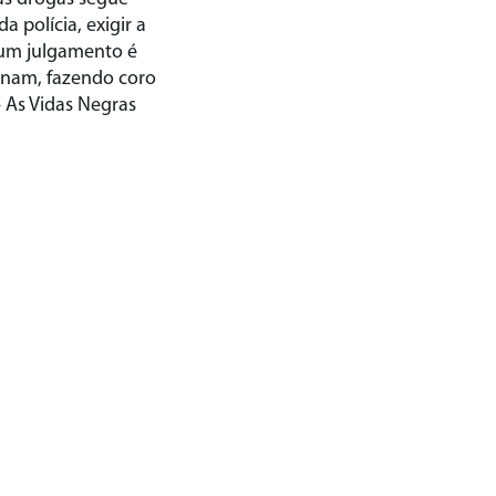
 polícia, exigir a
a um julgamento é
gnam, fazendo coro
 As Vidas Negras