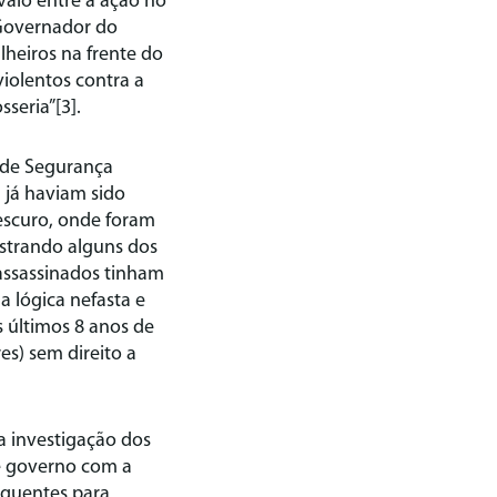
valo entre a ação no
 Governador do
lheiros na frente do
violentos contra a
sseria”[3].
a de Segurança
 já haviam sido
escuro, onde foram
strando alguns dos
assassinados tinham
a lógica nefasta e
 últimos 8 anos de
es) sem direito a
a investigação dos
e governo com a
sequentes para