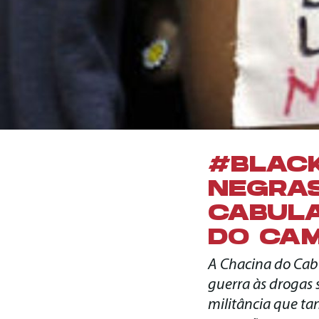
#BLACK
NEGRAS
CABULA
DO CA
A Chacina do Cab
guerra às drogas 
militância que ta