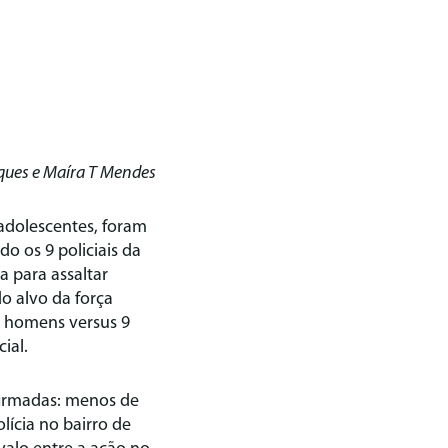
ques e Maíra T Mendes
 adolescentes, foram
o os 9 policiais da
 para assaltar
o alvo da força
30 homens versus 9
ial.
nfirmadas: menos de
ícia no bairro de