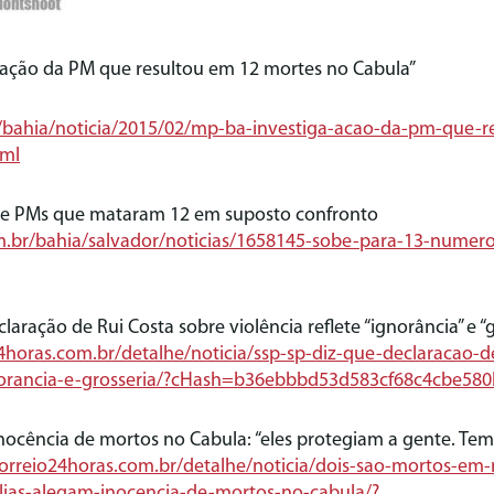
a ação da PM que resultou em 12 mortes no Cabula”
/bahia/noticia/2015/02/mp-ba-investiga-acao-da-pm-que-r
tml
nde PMs que mataram 12 em suposto confronto
om.br/bahia/salvador/noticias/1658145-sobe-para-13-nume
laração de Rui Costa sobre violência reflete “ignorância” e “g
4horas.com.br/detalhe/noticia/ssp-sp-diz-que-declaracao-d
ignorancia-e-grosseria/?cHash=b36ebbbd53d583cf68c4cbe58
inocência de mortos no Cabula: “eles protegiam a gente. T
orreio24horas.com.br/detalhe/noticia/dois-sao-mortos-em
ias-alegam-inocencia-de-mortos-no-cabula/?