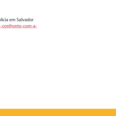
lícia em Salvador
e-confronto-com-a-