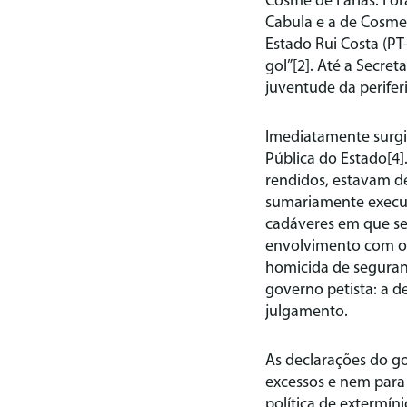
Cosme de Farias. Fo
Cabula e a de Cosme
Estado Rui Costa (PT
gol”[2]. Até a Secre
juventude da periferi
Imediatamente surgir
Pública do Estado[4]
rendidos, estavam d
sumariamente execut
cadáveres em que se
envolvimento com o t
homicida de seguran
governo petista: a de
julgamento.
As declarações do g
excessos e nem para
política de extermíni