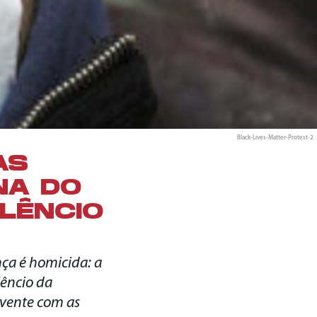
Black-Lives-Matter-Protest-2
AS
NA DO
ILÊNCIO
ça é homicida: a
lêncio da
ivente com as