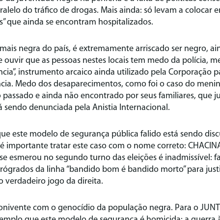
alelo do tráfico de drogas. Mais ainda: só levam a colocar e
os” que ainda se encontram hospitalizados.
mais negra do país, é extremamente arriscado ser negro, a
e ouvir que as pessoas nestes locais tem medo da polícia, m
ncia”, instrumento arcaico ainda utilizado pela Corporação pa
ncia. Medo dos desaparecimentos, como foi o caso do menin
 passado e ainda não encontrado por seus familiares, que 
á sendo denunciada pela Anistia Internacional.
este modelo de segurança pública falido está sendo disc
é importante tratar este caso com o nome correto: CHACINA.
 se esmerou no segundo turno das eleições é inadmissível: f
rógrados da linha “bandido bom é bandido morto” para justi
o verdadeiro jogo da direita.
é conivente com o genocídio da população negra. Para o JUN
emplo que este modelo de segurança é homicida: a guerra 