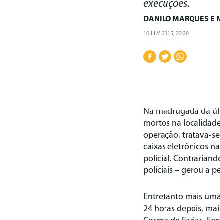
execuções.
DANILO MARQUES
E
10 FEV 2015, 22:20
Na madrugada da últi
mortos na localidade
operação, tratava-s
caixas eletrônicos n
policial. Contrariand
policiais – gerou a p
Entretanto mais uma 
24 horas depois, ma