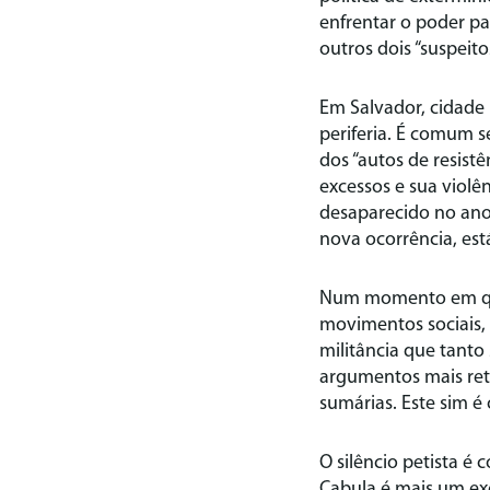
enfrentar o poder par
outros dois “suspeit
Em Salvador, cidade 
periferia. É comum s
dos “autos de resistê
excessos e sua violê
desaparecido no ano
nova ocorrência, est
Num momento em que 
movimentos sociais, 
militância que tanto
argumentos mais ret
sumárias. Este sim é 
O silêncio petista 
Cabula é mais um ex