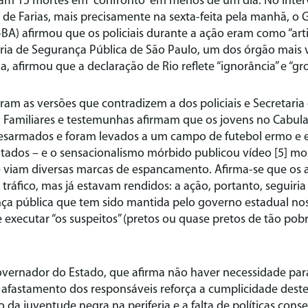
ram 15 mortes em “confronto” em menos de um dia. No inter
 de Farias, mais precisamente na sexta-feita pela manhã, o
-BA) afirmou que os policiais durante a ação eram como “arti
taria de Segurança Pública de São Paulo, um dos órgão mais 
a, afirmou que a declaração de Rio reflete “ignorância” e “gro
am as versões que contradizem a dos policiais e Secretari
. Familiares e testemunhas afirmam que os jovens no Cabula
esarmados e foram levados a um campo de futebol ermo e 
ados – e o sensacionalismo mórbido publicou vídeo [5] mo
 viam diversas marcas de espancamento. Afirma-se que os 
ráfico, mas já estavam rendidos: a ação, portanto, seguiria 
ça pública que tem sido mantida pelo governo estadual nos
 executar “os suspeitos” (pretos ou quase pretos de tão pobr
overnador do Estado, que afirma não haver necessidade par
 afastamento dos responsáveis reforça a cumplicidade dest
o da juventude negra na periferia e a falta de políticas con