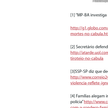
[1] “MP-BA investig
http://g1.globo.com
mortes-no-cabula.h
[2] Secretário defe
http://atarde.uol.c
tiroteio-no-cabula
[3]SSP-SP diz que dec
http://www.correio2
violencia-reflete-
[4] Famílias alegam 
polícia”
http://www.c
com-a-rondesp-famil