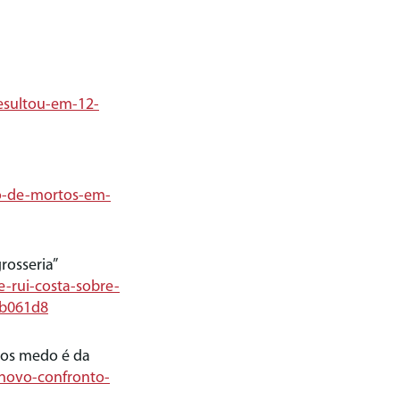
esultou-em-12-
ro-de-mortos-em-
rosseria”
e-rui-costa-sobre-
0b061d8
emos medo é da
-novo-confronto-