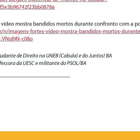
6f5e3b96742f23bb0878a
vídeo mostra bandidos mortos durante confronto com a po
m/n/imagens-fortes-video-mostra-bandidos-mortos-durant
#.VNql9N-c08o
udante de Direito na UNEB (Cabula) e do Juntos! BA
fessora da UESC e militante do PSOL/BA