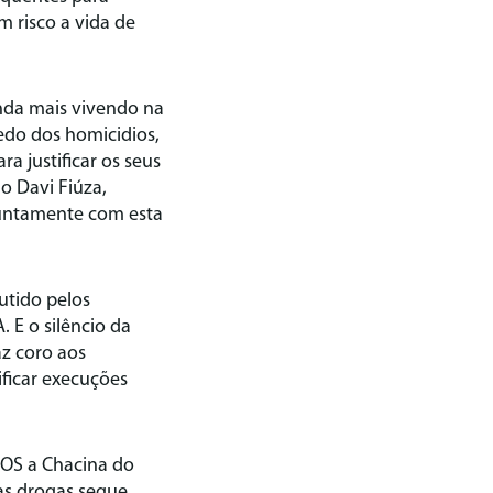
m risco a vida de
inda mais vivendo na
edo dos homicidios,
ra justificar os seus
o Davi Fiúza,
juntamente com esta
utido pelos
 E o silêncio da
az coro aos
ficar execuções
TOS a Chacina do
às drogas segue