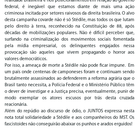
realidade brasileira e nos posicionamentos em relação ao governo
federal, é inegável que estamos diante de mais uma ação
criminosa incitada por setores raivosos da direita brasileira. O alvo
desta campanha covarde não é só Stédile, mas todos os que lutam
pelo direito à terra, reconhecido na Constituição de 88, após
décadas de mobilizações populares. Não é difícil perceber que,
surfando na criminalização dos movimentos sociais fomentada
pela mídia empresarial, os delinquentes engajados nessa
provocação são aqueles que vivem propagando o horror aos
valores democráticos.
Por isso, a ameaça de morte a Stédile não pode ficar impune. Em
um país onde centenas de camponeses foram e continuam sendo
brutalmente assassinados ao defenderem a reforma agrária que o
Brasil tanto necessita, a Polícia Federal e o Ministério Público têm
o dever de investigar e a Justiça precisa, eventualmente, punir de
modo exemplar os atores escusos por trás desta cruzada
reacionária.
Além do repúdio ao discurso de ódio, o JUNTOS expressa nesta
nota total solidariedade a Stédile e aos companheiros do MST. Os
fascistoides não conseguirão abaixar os punhos e arados erguidos!