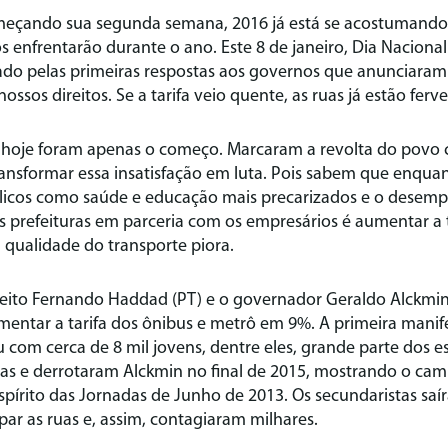
meçando sua segunda semana, 2016 já está se acostumando
s enfrentarão durante o ano. Este 8 de janeiro, Dia Nacion
cado pelas primeiras respostas aos governos que anunciara
nossos direitos. Se a tarifa veio quente, as ruas já estão ferv
 hoje foram apenas o começo. Marcaram a revolta do povo
ansformar essa insatisfação em luta. Pois sabem que enquant
úblicos como saúde e educação mais precarizados e o desem
as prefeituras em parceria com os empresários é aumentar a t
 qualidade do transporte piora.
feito Fernando Haddad (PT) e o governador Geraldo Alckmi
ntar a tarifa dos ônibus e metrô em 9%. A primeira manif
com cerca de 8 mil jovens, dentre eles, grande parte dos 
as e derrotaram Alckmin no final de 2015, mostrando o cam
spírito das Jornadas de Junho de 2013. Os secundaristas sa
par as ruas e, assim, contagiaram milhares.