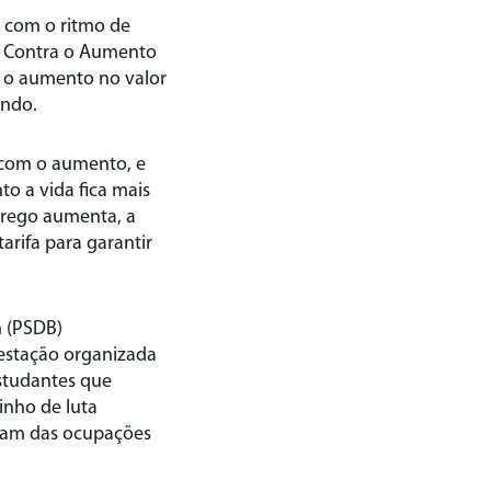
 com o ritmo de
al Contra o Aumento
m o aumento no valor
endo.
 com o aumento, e
o a vida fica mais
prego aumenta, a
arifa para garantir
n (PSDB)
estação organizada
estudantes que
inho de luta
íram das ocupações