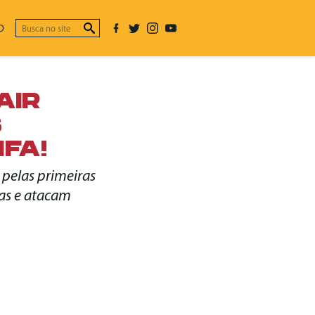
O
AIR
S
FA!
 pelas primeiras
fas e atacam