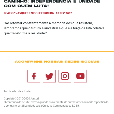
CAMINHO: INDEPENDÊNCIA E UNIDADE
COM QUEM LUTA!
BEATRIZ VASQUES
E
NICOLE FERREIRA
18 FEV 2025
"Ao retomar constantemente a memória dos que resistem,
lembramos que o futuro é ancestral e que é a força da luta coletiva
que transforma a realidade!"
ACOMPANHE NOSSAS REDES SOCIAIS
Política de privacidade
Copyleft © 2010-2020 Juntos!
O conteúdo deste site, exceto quando proveniente de outras fontes ou onde especificado
o contrário, está licenciado sob a
Creative Commons by-sa 3.0 BR
.