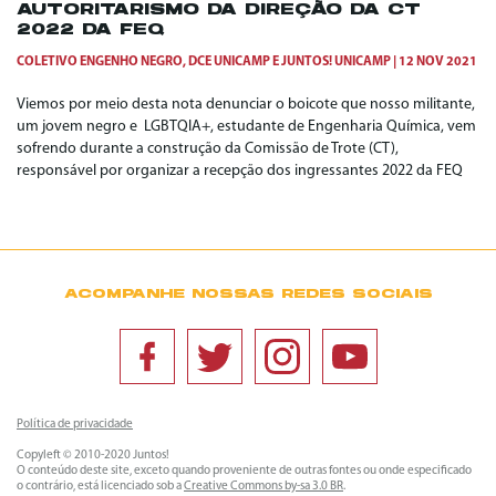
AUTORITARISMO DA DIREÇÃO DA CT
2022 DA FEQ
COLETIVO ENGENHO NEGRO
,
DCE UNICAMP
E
JUNTOS! UNICAMP
12 NOV 2021
Viemos por meio desta nota denunciar o boicote que nosso militante,
um jovem negro e LGBTQIA+, estudante de Engenharia Química, vem
sofrendo durante a construção da Comissão de Trote (CT),
responsável por organizar a recepção dos ingressantes 2022 da FEQ
ACOMPANHE NOSSAS REDES SOCIAIS
Política de privacidade
Copyleft © 2010-2020 Juntos!
O conteúdo deste site, exceto quando proveniente de outras fontes ou onde especificado
o contrário, está licenciado sob a
Creative Commons by-sa 3.0 BR
.