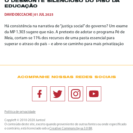
O DESMONTE SILENCIOSO DO PISO DA
EDUCAÇÃO
DAVID DECCACHE
01 JUL 2025
Há consistência na narrativa de “justiça social” do governo? Um exame
da MP 1.303 sugere que não. A pretexto de adotar o programa Pé de
Meia, cortam-se 11% dos recursos de uma pasta essencial para
superar o atraso do país – e abre-se caminho para mais privatização
ACOMPANHE NOSSAS REDES SOCIAIS
Política de privacidade
Copyleft © 2010-2020 Juntos!
O conteúdo deste site, exceto quando proveniente de outras fontes ou onde especificado
o contrário, está licenciado sob a
Creative Commons by-sa 3.0 BR
.