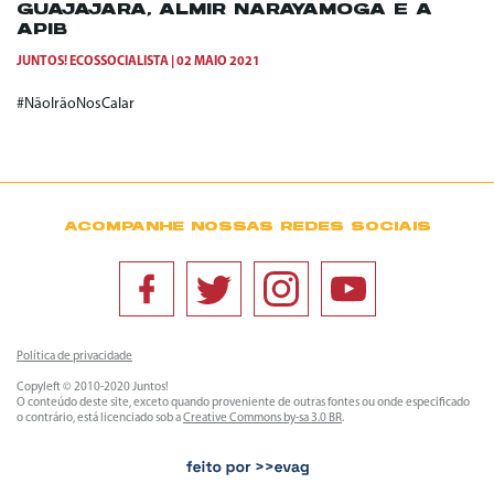
GUAJAJARA, ALMIR NARAYAMOGA E A
APIB
JUNTOS! ECOSSOCIALISTA
02 MAIO 2021
#NãoIrãoNosCalar
ACOMPANHE NOSSAS REDES SOCIAIS
Política de privacidade
Copyleft © 2010-2020 Juntos!
O conteúdo deste site, exceto quando proveniente de outras fontes ou onde especificado
o contrário, está licenciado sob a
Creative Commons by-sa 3.0 BR
.