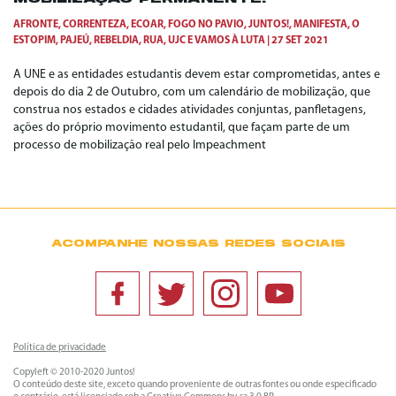
AFRONTE
,
CORRENTEZA
,
ECOAR
,
FOGO NO PAVIO
,
JUNTOS!
,
MANIFESTA
,
O
ESTOPIM
,
PAJEÚ
,
REBELDIA
,
RUA
,
UJC
E
VAMOS À LUTA
27 SET 2021
A UNE e as entidades estudantis devem estar comprometidas, antes e
depois do dia 2 de Outubro, com um calendário de mobilização, que
construa nos estados e cidades atividades conjuntas, panfletagens,
ações do próprio movimento estudantil, que façam parte de um
processo de mobilização real pelo Impeachment
ACOMPANHE NOSSAS REDES SOCIAIS
Política de privacidade
Copyleft © 2010-2020 Juntos!
O conteúdo deste site, exceto quando proveniente de outras fontes ou onde especificado