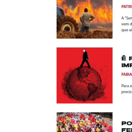
PATRI
A “Se
vem d
que a
É 
IM
FABI
Para 
preci
PO
FE