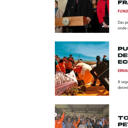
FR
FUND
Das p
onde 
PU
DE
EC
ERNA
A seg
desmil
TO
PE