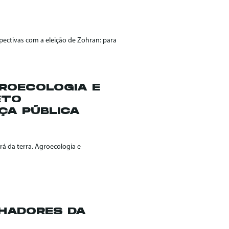
pectivas com a eleição de Zohran: para
GROECOLOGIA E
ETO
ÇA PÚBLICA
á da terra. Agroecologia e
LHADORES DA