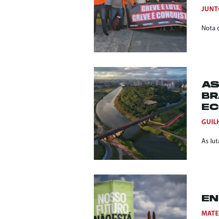
JUNT
Nota d
AS
BR
EC
GUIL
As lut
EN
MATE