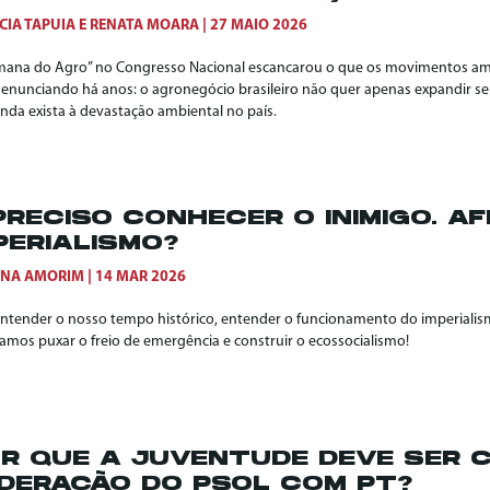
CIA TAPUIA
E
RENATA MOARA
27 MAIO 2026
mana do Agro” no Congresso Nacional escancarou o que os movimentos ambi
enunciando há anos: o agronegócio brasileiro não quer apenas expandir seu
inda exista à devastação ambiental no país.
PRECISO CONHECER O INIMIGO. AF
PERIALISMO?
ANA AMORIM
14 MAR 2026
entender o nosso tempo histórico, entender o funcionamento do imperialism
samos puxar o freio de emergência e construir o ecossocialismo!
R QUE A JUVENTUDE DEVE SER 
DERAÇÃO DO PSOL COM PT?