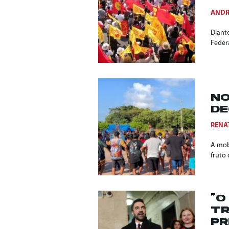
ANDR
Diant
Feder
NO
DE
RENA
A mob
fruto 
“O
TR
PR