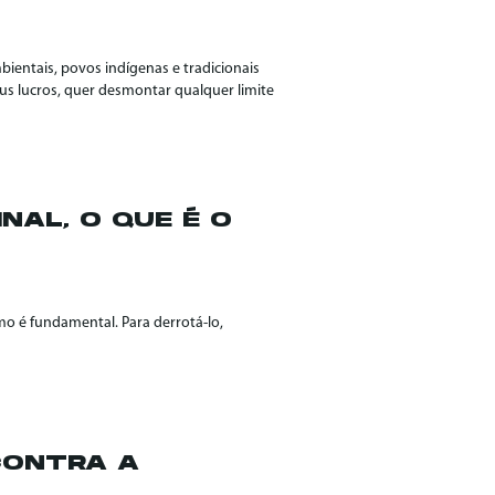
entais, povos indígenas e tradicionais
s lucros, quer desmontar qualquer limite
INAL, O QUE É O
o é fundamental. Para derrotá-lo,
CONTRA A