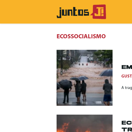
ECOSSOCIALISMO
EM
GUST
A tra
EC
TR