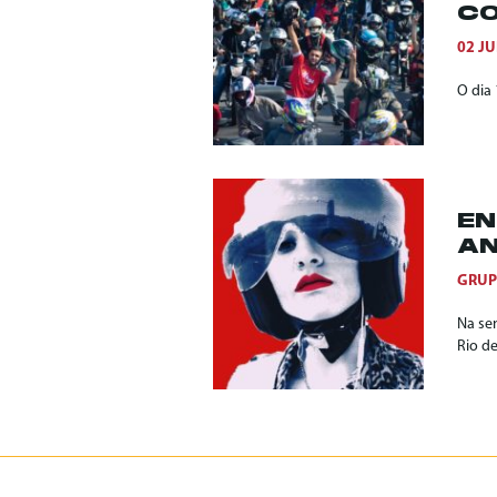
CO
02 JU
O dia 
EN
AN
GRUP
Na se
Rio d