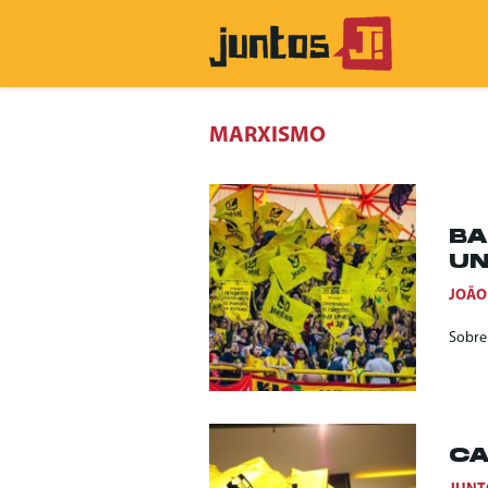
MARXISMO
BA
UN
JOÃO
Sobre
CA