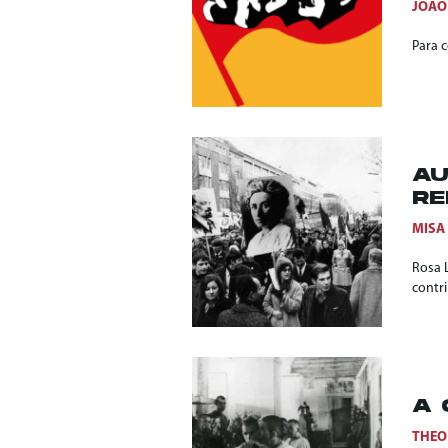
JOÃO
Para 
AU
RE
MISA
Rosa 
contr
A 
THEO