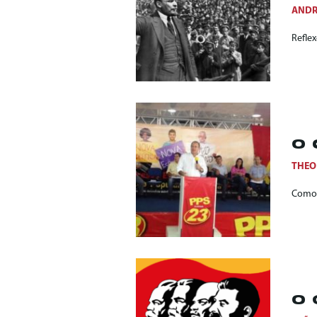
ANDR
Reflex
O 
THEO
Como 
O 