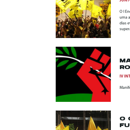
JUNT
O I En
uma a
dias 
super
MA
RO
IV I
Manif
O 
FU