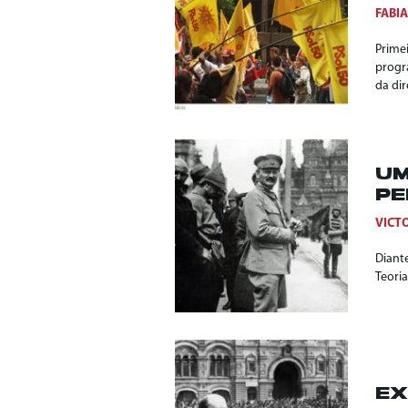
FABI
Prime
progr
da dir
UM
P
VICT
Diante
Teori
EX