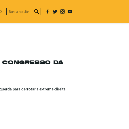
O
° CONGRESSO DA
querda para derrotar a extrema-direita