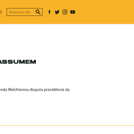
O
 ASSUMEM
nanda Melchionna disputa presidência da