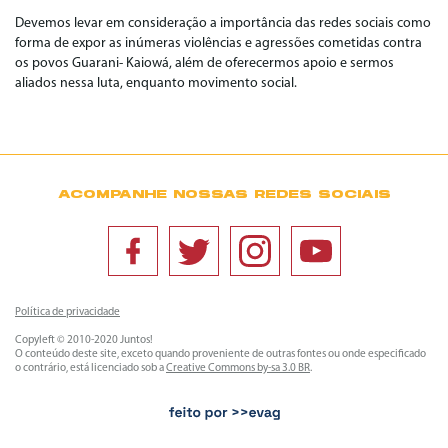
Devemos levar em consideração a importância das redes sociais como
forma de expor as inúmeras violências e agressões cometidas contra
os povos Guarani- Kaiowá, além de oferecermos apoio e sermos
aliados nessa luta, enquanto movimento social.
ACOMPANHE NOSSAS REDES SOCIAIS
Política de privacidade
Copyleft © 2010-2020 Juntos!
O conteúdo deste site, exceto quando proveniente de outras fontes ou onde especificado
o contrário, está licenciado sob a
Creative Commons by-sa 3.0 BR
.