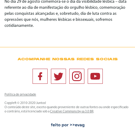
No dia 29 de agosto comemora-se o dia da visibilidade lésbica – data
referente ao dia de manifestação do orgulho lésbico, comemoração
pelas conquistas alcançadas e, sobretudo, dia de luta contra as
opressões que nós, mulheres lésbicas e bissexuais, sofremos
cotidianamente.
ACOMPANHE NOSSAS REDES SOCIAIS
Política de privacidade
Copyleft © 2010-2020 Juntos!
O conteúdo deste site, exceto quando proveniente de outras fontes ou onde especificado
o contrário, está licenciado sob a
Creative Commons by-sa 3.0 BR
.