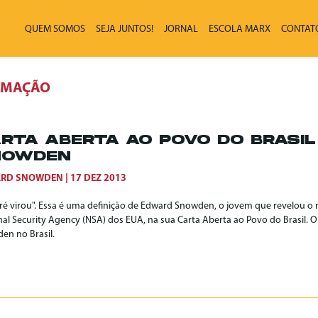
QUEM SOMOS
SEJA JUNTOS!
JORNAL
ESCOLA MARX
CONTAT
RMAÇÃO
RTA ABERTA AO POVO DO BRASI
NOWDEN
RD SNOWDEN
17 DEZ 2013
ré virou". Essa é uma definição de Edward Snowden, o jovem que revelou 
nal Security Agency (NSA) dos EUA, na sua Carta Aberta ao Povo do Brasil. O
en no Brasil.