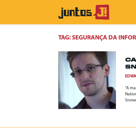
TAG:
SEGURANÇA DA INFO
CA
S
EDWA
"A ma
Natio
Snowd