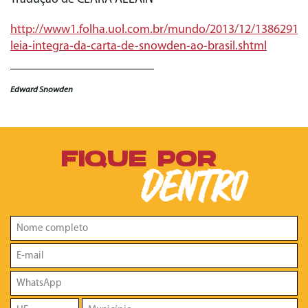
http://www1.folha.uol.com.br/mundo/2013/12/1386291-
leia-integra-da-carta-de-snowden-ao-brasil.shtml
Edward Snowden
FIQUE POR
DENTRO