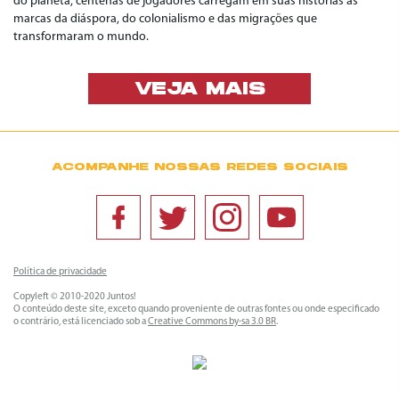
do planeta, centenas de jogadores carregam em suas histórias as
marcas da diáspora, do colonialismo e das migrações que
transformaram o mundo.
VEJA MAIS
ACOMPANHE NOSSAS REDES SOCIAIS
Política de privacidade
Copyleft © 2010-2020 Juntos!
O conteúdo deste site, exceto quando proveniente de outras fontes ou onde especificado
o contrário, está licenciado sob a
Creative Commons by-sa 3.0 BR
.