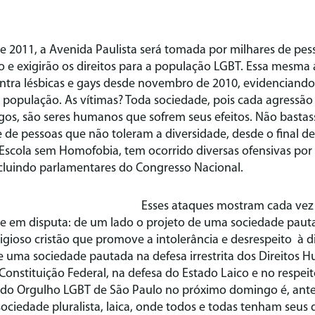
e 2011, a Avenida Paulista será tomada por milhares de pe
 e exigirão os direitos para a população LGBT. Essa mesma 
ntra lésbicas e gays desde novembro de 2010, evidenciando 
a população. As vítimas? Toda sociedade, pois cada agressão 
igos, são seres humanos que sofrem seus efeitos. Não bastass
 de pessoas que não toleram a diversidade, desde o final d
 Escola sem Homofobia, tem ocorrido diversas ofensivas por
ncluindo parlamentares do Congresso Nacional.
Esses ataques mostram cada vez
de em disputa: de um lado o projeto de uma sociedade paut
igioso cristão que promove a intolerância e desrespeito à 
e uma sociedade pautada na defesa irrestrita dos Direitos 
nstituição Federal, na defesa do Estado Laico e no respeit
a do Orgulho LGBT de São Paulo no próximo domingo é, ante
ociedade pluralista, laica, onde todos e todas tenham seus d