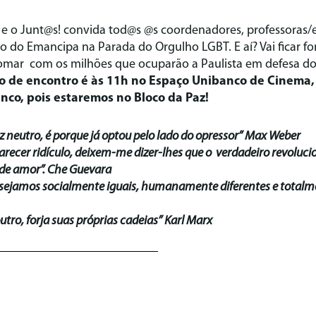
 e o Junt@s! convida tod@s @s coordenadores, professoras/e
o do Emancipa na Parada do Orgulho LGBT. E aí? Vai ficar 
omar com os milhões que ocuparão a Paulista em defesa d
o de encontro é às 11h no Espaço Unibanco de Cinema,
nco, pois estaremos no Bloco da Paz!
 neutro, é porque já optou pelo lado do opressor” Max Weber
arecer ridículo, deixem-me dizer-lhes que o verdadeiro revoluci
de amor”. Che Guevara
ejamos socialmente iguais, humanamente diferentes e totalme
tro, forja suas próprias cadeias” Karl Marx