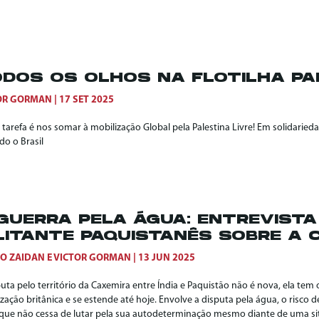
DOS OS OLHOS NA FLOTILHA P
OR GORMAN
17 SET 2025
tarefa é nos somar à mobilização Global pela Palestina Livre! Em solidarieda
do o Brasil
GUERRA PELA ÁGUA: ENTREVISTA
LITANTE PAQUISTANÊS SOBRE A 
O ZAIDAN
E
VICTOR GORMAN
13 JUN 2025
uta pelo território da Caxemira entre Índia e Paquistão não é nova, ela tem 
zação britânica e se estende até hoje. Envolve a disputa pela água, o risco 
que não cessa de lutar pela sua autodeterminação mesmo diante de uma situ