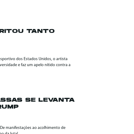
RRITOU TANTO
sportivo dos Estados Unidos, o artista
ersidade e faz um apelo nítido contra a
MASSAS SE LEVANTA
RUMP
. De manifestações ao acolhimento de
o da luta!