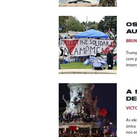
OS
AU
BRUN
Trump
com p
intern
A 
DE
VICT
As el
única
nos e