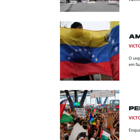
AM
VICT
O seq
em faz
PE
VICT
Enqua