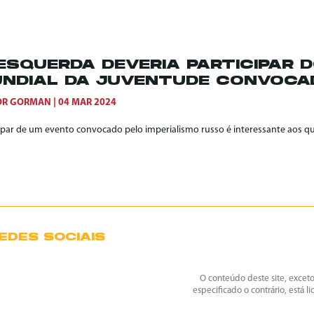
ESQUERDA DEVERIA PARTICIPAR D
NDIAL DA JUVENTUDE CONVOCAD
OR GORMAN
04 MAR 2024
cipar de um evento convocado pelo imperialismo russo é interessante aos q
EDES SOCIAIS
O conteúdo deste site, excet
especificado o contrário, está l