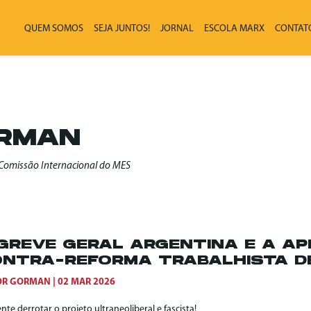
QUEM SOMOS
SEJA JUNTOS!
JORNAL
ESCOLA MARX
CONTAT
ORMAN
a Comissão Internacional do MES
GREVE GERAL ARGENTINA E A A
NTRA-REFORMA TRABALHISTA DE
OR GORMAN
02 MAR 2026
nte derrotar o projeto ultraneoliberal e fascista!