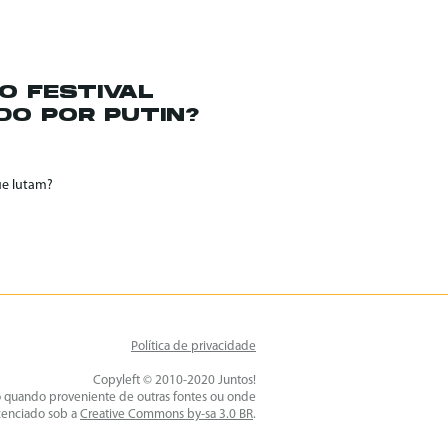
O FESTIVAL
O POR PUTIN?
ue lutam?
Política de privacidade
Copyleft © 2010-2020 Juntos!
o quando proveniente de outras fontes ou onde
icenciado sob a
Creative Commons by-sa 3.0 BR
.