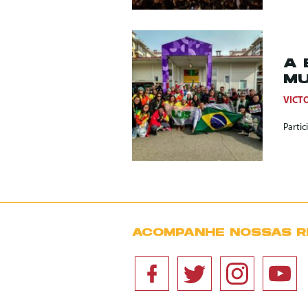
A 
MU
VICT
Parti
ACOMPANHE NOSSAS R