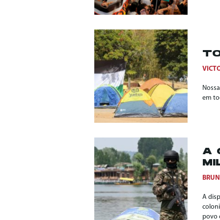
TO
VICT
Nossa 
em to
A 
MI
BRUN
A disp
coloni
povo 