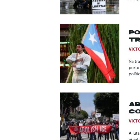
PO
TR
VICT
Na tr
porto
políti
AB
CO
VICT
A lut
vizin