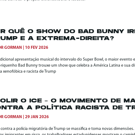
R QUÊ O SHOW DO BAD BUNNY I
UMP E A EXTREMA-DIREITA?
OR GORMAN
10 FEV 2026
adicional apresentação musical do intervalo do Super Bowl, o maior evento e
-riquenho Bad Bunny trouxe um show que celebra a América Latina e sua div
ca xenofóbica e racista de Trump
OLIR O ICE – O MOVIMENTO DE 
NTRA A POLÍTICA RACISTA DE T
OR GORMAN
29 JAN 2026
a contra a polícia migratória de Trump se massifica e toma novas dimensões
hos imigrantes em risco, os trabalhadores estadunidenses mostram o caminh