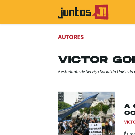
AUTORES
VICTOR G
é estudante de Serviço Social da UnB e d
A 
CO
VICT
É urge