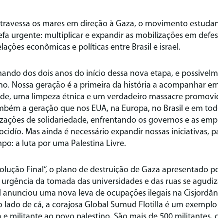
atravessa os mares em direção à Gaza, o movimento estudan
a urgente: multiplicar e expandir as mobilizações em defe
elações econômicas e políticas entre Brasil e israel.
ndo dos dois anos do início dessa nova etapa, e possivelm
ino. Nossa geração é a primeira da história a acompanhar 
de, uma limpeza étnica e um verdadeiro massacre promovi
ambém a geração que nos EUA, na Europa, no Brasil e em t
zações de solidariedade, enfrentando os governos e as emp
idío. Mas ainda é necessário expandir nossas iniciativas, pa
po: a luta por uma Palestina Livre.
olução Final”, o plano de destruição de Gaza apresentado p
 urgência da tomada das universidades e das ruas se agudiz
l anunciou uma nova leva de ocupações ilegais na Cisjordâni
 lado de cá, a corajosa Global Sumud Flotilla é um exemplo 
a e militante ao povo palestino. São mais de 500 militantes,