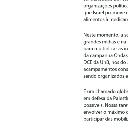
organizações polític
que Israel promove 
alimentos à medica
Neste momento, a sol
grandes mídias e na 
para multiplicar as i
da campanha Ondas d
DCE da UnB, nós do J
acampamentos const
sendo organizados em
É um chamado global
em defesa da Palesti
possíveis. Nossa tar
envolver o máximo d
participar das mobili