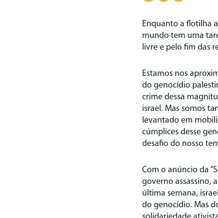
Enquanto a flotilha 
mundo tem uma taref
livre e pelo fim das r
Estamos nos aproxima
do genocídio palest
crime dessa magnitu
israel. Mas somos t
levantado em mobili
cúmplices desse genoc
desafio do nosso tem
Com o anúncio da “S
governo assassino, a
última semana, israe
do genocídio. Mas do
solidariedade ativist