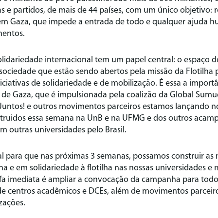
as e partidos, de mais de 44 países, com um único objetivo: 
em Gaza, que impede a entrada de todo e qualquer ajuda h
mentos.
idariedade internacional tem um papel central: o espaço d
sociedade que estão sendo abertos pela missão da Flotilha pr
niciativas de solidariedade e de mobilização. É essa a impor
e Gaza, que é impulsionada pela coalizão da Global Sumud
untos! e outros movimentos parceiros estamos lançando no B
ruidos essa semana na UnB e na UFMG e dos outros acam
 outras universidades pelo Brasil.
 para que nas próximas 3 semanas, possamos construir as m
na e em solidariedade à flotilha nas nossas universidades e 
efa imediata é ampliar a convocação da campanha para todos
e centros acadêmicos e DCEs, além de movimentos parcei
zações.