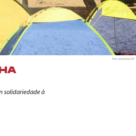
Foto: Sol/Juntos! DF
LHA
m solidariedade à