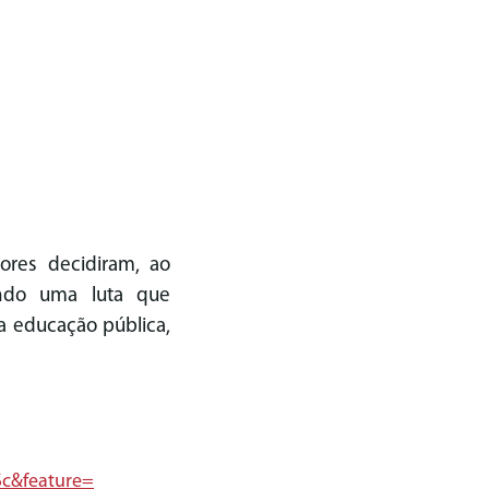
dores decidiram, ao
indo uma luta que
a educação pública,
c&feature=