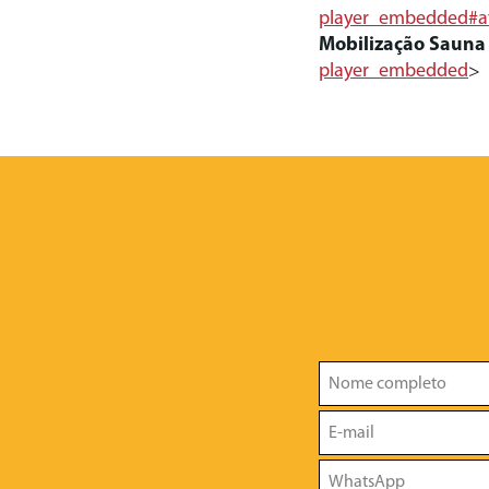
player_embedded#a
Mobilização Sauna
player_embedded
>