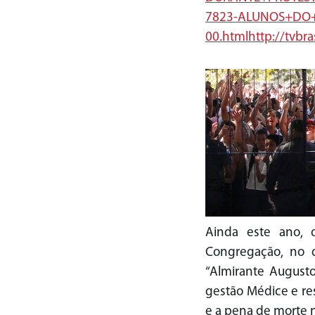
7823-ALUNOS+DO
00.html
http://tvbra
Ainda este ano, 
Congregação, no q
“Almirante Augusto
gestão Médice e re
e a pena de morte n