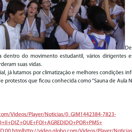
De
a dentro do movimento estudantil, vários dirigentes 
rderam suas vidas.
al, já lutamos por climatização e melhores condições inf
 de protestos que ficou conhecida como “Sauna de Aula N
.com/Videos/
Player/Noticias/0,,GIM1442384-
7823-
+II+DIZ+
QUE+FOI+AGREDIDO+POR+PMS+
,00.html
http://video.globo.com/Videos/
Player/Notici