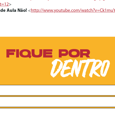
t=12
>
 de Aula Não!
<
http://www.youtube.com/
watch?v=Ck1muY
FIQUE POR
DENTRO