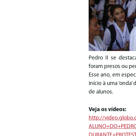
Pedro II se destac
foram presos ou pe
Esse ano, em especi
início à uma ‘onda’
de alunos.
Veja os vídeos:
http://video.globo
ALUNO+DO+PEDRO
DURANTE+PROTESTO