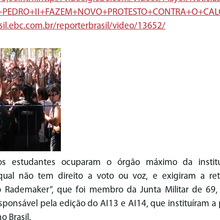
+PEDRO+II+FAZEM+
NOVO+PROTESTO+CONTRA+O+CAL
sil.ebc.com.br/
reporterbrasil/video/13652/
os estudantes ocuparam o órgão máximo da instit
ual não tem direito a voto ou voz, e exigiram a r
 Rademaker”, que foi membro da Junta Militar de 69,
sponsável pela edição do AI13 e AI14, que instituíram 
o Brasil.