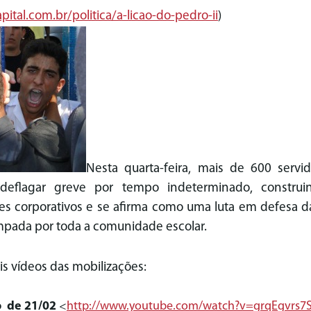
pital.com.
br/politica/a-licao-do-pedro-
ii
)
Nesta quarta-feira, mais de 600 servi
 deflagar greve por tempo indeterminado, constru
tes corporativos e se afirma como uma luta em defesa d
pada por toda a comunidade escolar.
s vídeos das mobilizações:
 de 21/02
<
http://www.youtube.com/
watch?v=grqEgvrs7S