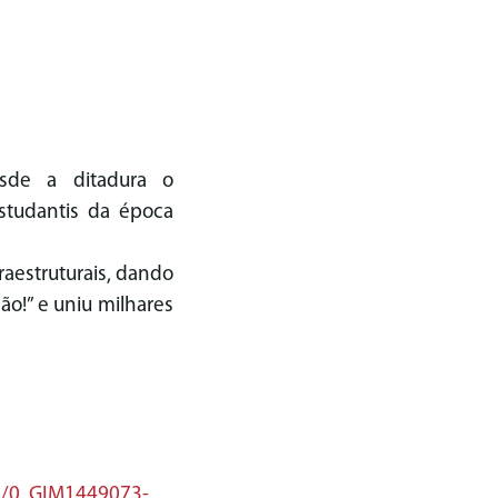
sde a ditadura o
estudantis da época
raestruturais, dando
ão!” e uniu milhares
as/0,,GIM1449073-