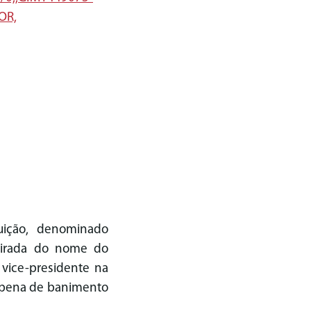
OR,
uição, denominado
etirada do nome do
 vice-presidente na
a pena de banimento