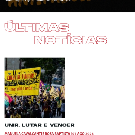
Baixe aqui o guia militante do Juntos!
ÚLTIMAS
NOTÍCIAS
UNIR, LUTAR E VENCER
MANUELA CAVALCANTI
E
ROSA BAPTISTA
07 AGO 2026