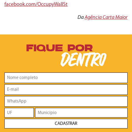
facebook.com/OccupyWallSt
Da
Agência Carta Maior
FIQUE POR
DENTRO
CADASTRAR