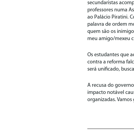
secundaristas acomp
professores numa As
ao Palácio Piratini.
palavra de ordem mo
quem são os inimigo
meu amigo/mexeu co
Os estudantes que a
contra a reforma fal
será unificado, busc
A recusa do governo
impacto notável cau
organizadas. Vamos g