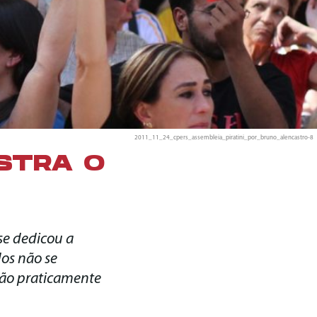
2011_11_24_cpers_assembleia_piratini_por_bruno_alencastro-8
STRA O
se dedicou a
dos não se
ão praticamente