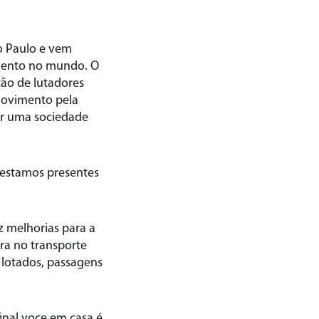
o Paulo e vem
omento no mundo. O
ção de lutadores
movimento pela
or uma sociedade
 estamos presentes
melhorias para a
ra no transporte
 lotados, passagens
nal voce em casa é