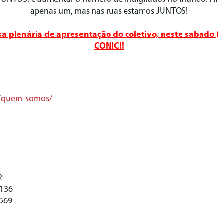
apenas um, mas nas ruas estamos JUNTOS!
sa plenária de apresentação do coletivo, neste sabado 
CONIC!!
br/quem-somos/
2
4136
2569