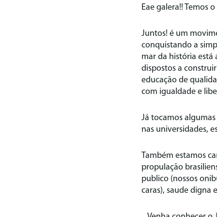
Eae galera!! Temos 
Juntos! é um movime
conquistando a simp
mar da história está
dispostos a constru
educação de qualida
com igualdade e lib
Já tocamos algumas 
nas universidades, e
Também estamos can
propulação brasilie
publico (nossos onib
caras), saude digna e
Venha conhecer o 