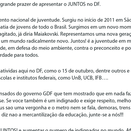
o grande prazer de apresentar o JUNTOS no DF.
nto nacional de juventude. Surgiu no início de 2011 em Sã
atia de jovens de todo o Brasil. Surgimos em um novo m
 agitado, já diria Maiakovski. Representamos uma nova gera
ir um mundo radicalmente novo. Juntos! é a juventude em 
de, em defesa do meio ambiente, contra o preconceito e p
erdade para todos.
atividas aqui no DF, como o 15 de outubro, dentre outros e
scolas e institutos federais, como UnB, UCB, IFB….
sados do governo GDF que tem mostrado que em nada faz 
nse. Se voce também é um indignado e exige respeito, melho
us sao uma vergonha e o metro nem se fala, demoras, trens
 diz nao a mercantilização da educação, junte-se a nós!!!
JUNTOS! e aumentar o numero de indignados no mundo. Afi