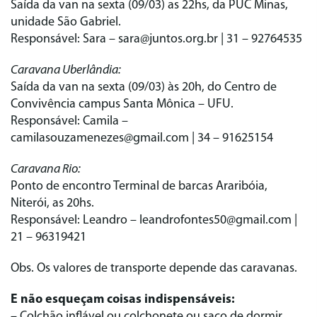
Saída da van na sexta (09/03) as 22hs, da PUC Minas,
unidade São Gabriel.
Responsável: Sara – sara@juntos.org.br | 31 – 92764535
Caravana Uberlândia:
Saída da van na sexta (09/03) às 20h, do Centro de
Convivência campus Santa Mônica – UFU.
Responsável: Camila –
camilasouzamenezes@gmail.com | 34 – 91625154
Caravana Rio:
Ponto de encontro Terminal de barcas Araribóia,
Niterói, as 20hs.
Responsável: Leandro – leandrofontes50@gmail.com |
21 – 96319421
Obs. Os valores de transporte depende das caravanas.
E não esqueçam coisas indispensáveis:
– Colchão inflável ou colchonete ou saco de dormir