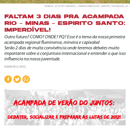
339654_231519113603021_100002348025359_506478_763428205_o1
FALTAM 3 DIAS PRA ACAMPADA
RIO – MINAS – ESPIRITO SANTO:
IMPERDÍVEL!
Outro futuro? COMO? ONDE? PQ? Esse é o tema da nossa primeira
acampada regional fluminense, mineira e capixaba!
Serão 2 dias de muita convivência onde teremos debates muito
importante sobre a conjuntura internacional e entender o que isso
influencia na nossa juventude.
8 MAR 2012, 00:52