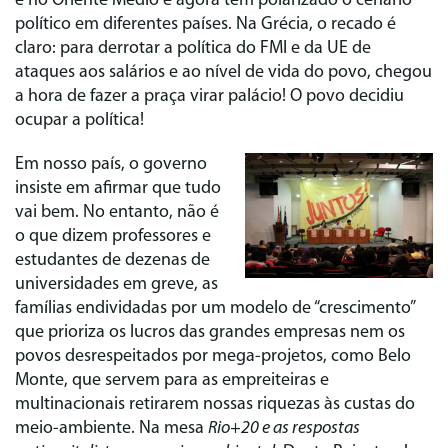
e no Oriente Médio e agora tem polarizado o cenário
político em diferentes países. Na Grécia, o recado é
claro: para derrotar a política do FMI e da UE de
ataques aos salários e ao nível de vida do povo, chegou
a hora de fazer a praça virar palácio! O povo decidiu
ocupar a política!
Em nosso país, o governo
insiste em afirmar que tudo
vai bem. No entanto, não é
o que dizem professores e
estudantes de dezenas de
universidades em greve, as
famílias endividadas por um modelo de “crescimento”
que prioriza os lucros das grandes empresas nem os
povos desrespeitados por mega-projetos, como Belo
Monte, que servem para as empreiteiras e
multinacionais retirarem nossas riquezas às custas do
meio-ambiente. Na mesa
Rio+20 e as respostas