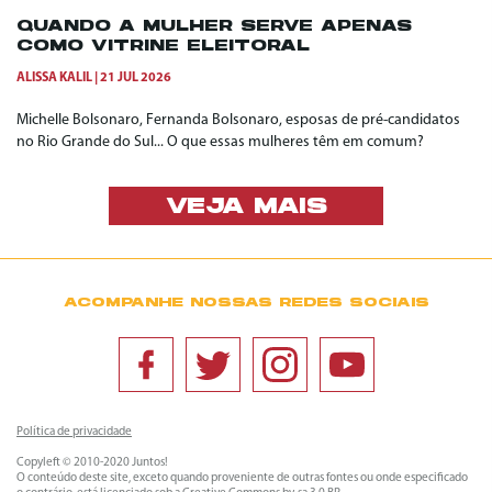
QUANDO A MULHER SERVE APENAS
COMO VITRINE ELEITORAL
ALISSA KALIL
21 JUL 2026
Michelle Bolsonaro, Fernanda Bolsonaro, esposas de pré-candidatos
no Rio Grande do Sul... O que essas mulheres têm em comum?
VEJA MAIS
ACOMPANHE NOSSAS REDES SOCIAIS
Política de privacidade
Copyleft © 2010-2020 Juntos!
O conteúdo deste site, exceto quando proveniente de outras fontes ou onde especificado