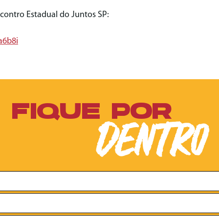
ncontro Estadual do Juntos SP:
a6b8i
FIQUE POR
DENTRO