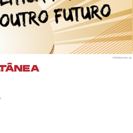
miniatura eej_sp
LTÂNEA
!