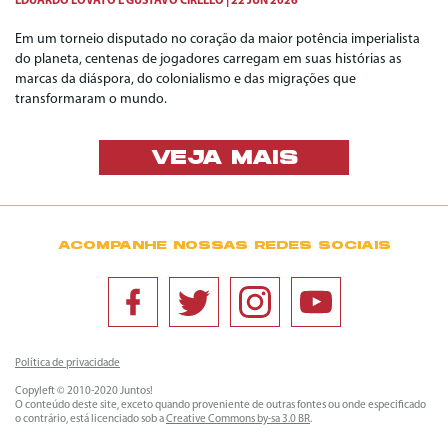
EDUARDO LOVATO
E
GUSTAVO CIRELLO
22 JUN 2026
Em um torneio disputado no coração da maior potência imperialista
do planeta, centenas de jogadores carregam em suas histórias as
marcas da diáspora, do colonialismo e das migrações que
transformaram o mundo.
VEJA MAIS
ACOMPANHE NOSSAS REDES SOCIAIS
Política de privacidade
Copyleft © 2010-2020 Juntos!
O conteúdo deste site, exceto quando proveniente de outras fontes ou onde especificado
o contrário, está licenciado sob a
Creative Commons by-sa 3.0 BR
.