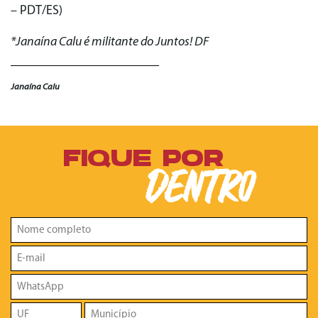
– PDT/ES)
*Janaína Calu é militante do Juntos! DF
Janaína Calu
FIQUE POR
DENTRO