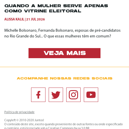
QUANDO A MULHER SERVE APENAS
COMO VITRINE ELEITORAL
ALISSA KALIL
21 JUL 2026
Michelle Bolsonaro, Fernanda Bolsonaro, esposas de pré-candidatos
no Rio Grande do Sul... O que essas mulheres têm em comum?
VEJA MAIS
ACOMPANHE NOSSAS REDES SOCIAIS
Política de privacidade
Copyleft © 2010-2020 Juntos!
O conteúdo deste site, exceto quando proveniente de outras fontes ou onde especificado
o contrário, está licenciado sob a
Creative Commons by-sa 3.0 BR
.