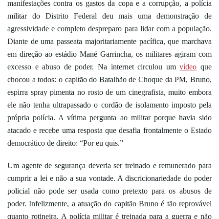
manifestações contra os gastos da copa e a corrupção, a polícia
militar do Distrito Federal deu mais uma demonstração de
agressividade e completo despreparo para lidar com a população.
Diante de uma passeata majoritariamente pacífica, que marchava
em direção ao estádio Mané Garrincha, os militares agiram com
excesso e abuso de poder. Na internet circulou um
vídeo
que
chocou a todos: o capitão do Batalhão de Choque da PM, Bruno,
espirra spray pimenta no rosto de um cinegrafista, muito embora
ele não tenha ultrapassado o cordão de isolamento imposto pela
própria polícia. A vítima pergunta ao militar porque havia sido
atacado e recebe uma resposta que desafia frontalmente o Estado
democrático de direito: “Por eu quis.”
Um agente de segurança deveria ser treinado e remunerado para
cumprir a lei e não a sua vontade. A discricionariedade do poder
policial não pode ser usada como pretexto para os abusos de
poder. Infelizmente, a atuação do capitão Bruno é tão reprovável
quanto rotineira. A polícia militar é treinada para a guerra e não