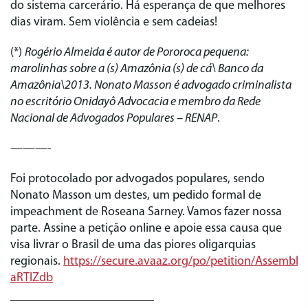
do sistema carcerário. Há esperança de que melhores
dias viram. Sem violência e sem cadeias!
(*)
Rogério Almeida é autor de Pororoca pequena:
marolinhas sobre a (s) Amazônia (s) de cá\ Banco da
Amazônia\2013. Nonato Masson é advogado criminalista
no escritório Onidayô Advocacia e membro da Rede
Nacional de Advogados Populares – RENAP
.
———-
Foi protocolado por advogados populares, sendo
Nonato Masson um destes, um pedido formal de
impeachment de Roseana Sarney. Vamos fazer nossa
parte. Assine a petição online e apoie essa causa que
visa livrar o Brasil de uma das piores oligarquias
regionais.
https://secure.avaaz.org/po/petition/Assem
aRTlZdb