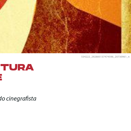
534222_292885137474596_20730961_n
NTURA
E
o cinegrafista