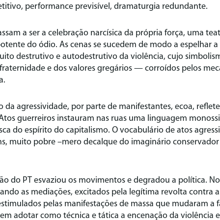
petitivo, performance previsível, dramaturgia redundante.
assam a ser a celebração narcísica da própria força, uma tea
tente do ódio. As cenas se sucedem de modo a espelhar a br
uito destrutivo e autodestrutivo da violência, cujo simboli
 fraternidade e dos valores gregários — corroídos pelos me
a.
ão da agressividade, por parte de manifestantes, ecoa, refle
tos guerreiros instauram nas ruas uma linguagem monossilá
sca do espírito do capitalismo. O vocabulário de atos agress
ns, muito pobre –mero decalque do imaginário conservado
ção do PT esvaziou os movimentos e degradou a política. N
rando as mediações, excitados pela legítima revolta contra a
 estimulados pelas manifestações de massa que mudaram a fa
 em adotar como técnica e tática a encenação da violência 