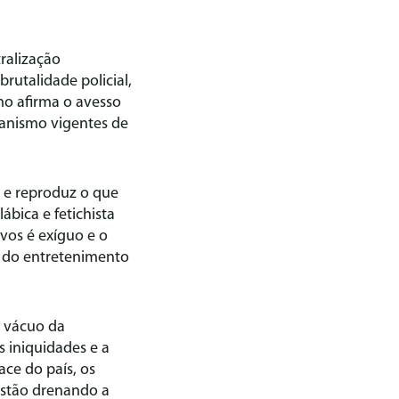
tralização
utalidade policial,
smo afirma o avesso
canismo vigentes de
te e reproduz o que
bica e fetichista
ivos é exíguo e o
r do entretenimento
o vácuo da
s iniquidades e a
ce do país, os
estão drenando a