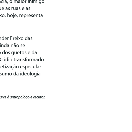
cia, o maior inimigo
ue as ruas e as
xo, hoje, representa
nder Freixo das
inda não se
 dos guetos e da
 O ódio transformado
metização especular
assumo da ideologia
res é antropólogo e escritor.