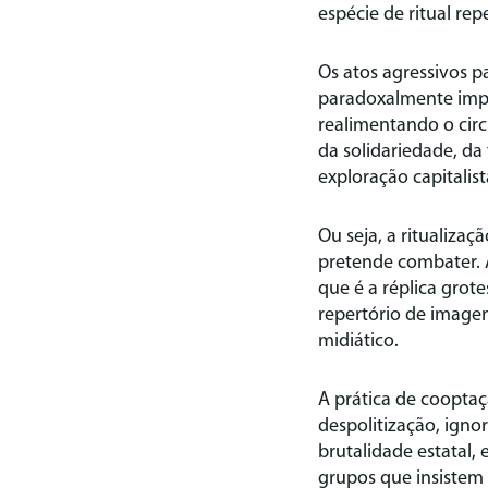
espécie de ritual re
Os atos agressivos p
paradoxalmente impo
realimentando o circ
da solidariedade, da
exploração capitalist
Ou seja, a ritualizaç
pretende combater. A
que é a réplica grote
repertório de image
midiático.
A prática de coopta
despolitização, igno
brutalidade estatal,
grupos que insistem