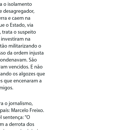
a o isolamento
 e desagregador,
erra e caem na
e o Estado, via
, trata o suspeito
 investiram na
tão militarizando o
so da ordem injusta
e condenavam. São
ram vencidos. E não
itando os algozes que
es que encenaram a
imigos.
a o jornalismo,
aís: Marcelo Freixo.
l sentença: “O
om a derrota dos