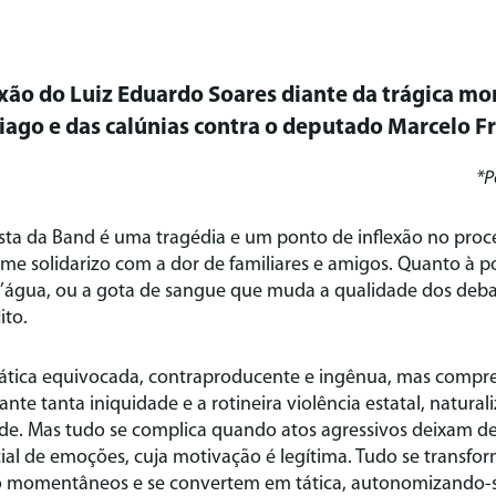
xão do Luiz Eduardo Soares diante da trágica mo
tiago e das calúnias contra o deputado Marcelo Fr
*P
sta da Band é uma tragédia e um ponto de inflexão no proc
 me solidarizo com a dor de familiares e amigos. Quanto à po
d’água, ou a gota de sangue que muda a qualidade dos deba
ito.
prática equivocada, contraproducente e ingênua, mas compr
nte tanta iniquidade e a rotineira violência estatal, natural
ade. Mas tudo se complica quando atos agressivos deixam d
ial de emoções, cuja motivação é legítima. Tudo se transf
ão momentâneos e se convertem em tática, autonomizando-