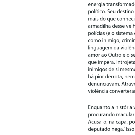
energia transformad
político. Seu destin
mais do que conhecid
armadilha desse vel
polícias (e o sistema
como inimigo, crimin
linguagem da violênc
amor ao Outro e o s
que impera. Introje
inimigos de si mesm
há pior derrota, nem
denunciavam. Atrav
violência convertera
Enquanto a história 
procurando macular 
Acusa-o, na capa, po
deputado nega.” Iss