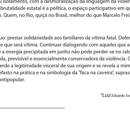
u isolamento, com a desmoralização da linguagem da violên
brutalidade estatal é a política, o espaço participativo em q
m. Quem, no Rio, quiçá no Brasil, melhor do que Marcelo Frei
o: prestar solidariedade aos familiares da vítima fatal. Defe
de que será vítima. Continuar dialogando com aqueles que a
a energia precipitada em junho não pode perder-se no ralo
a, previsível e essencialmente conservadora da violência.
perde a legitimidade visceral de sua origem e se revela a mi
fasto na prática e na simbologia da “faca na caveira”, supr
 antipopular.
*Luiz
Eduardo Soa