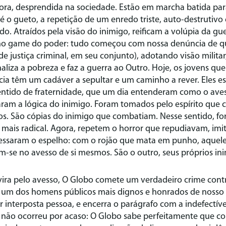
ora, desprendida na sociedade. Estão em marcha batida par
o é o gueto, a repetição de um enredo triste, auto-destrutivo
o. Atraídos pela visão do inimigo, reificam a volúpia da gu
ho game do poder: tudo começou com nossa denúncia de qu
 de justiça criminal, em seu conjunto), adotando visão militar
aliza a pobreza e faz a guerra ao Outro. Hoje, os jovens que
ia têm um cadáver a sepultar e um caminho a rever. Eles es
entido de fraternidade, que um dia entenderam como o aves
taram a lógica do inimigo. Foram tomados pelo espírito qu
os. São cópias do inimigo que combatiam. Nesse sentido, fo
 mais radical. Agora, repetem o horror que repudiavam, im
essaram o espelho: com o rojão que mata em punho, aquel
m-se no avesso de si mesmos. São o outro, seus próprios in
vira pelo avesso, O Globo comete um verdadeiro crime contr
um dos homens públicos mais dignos e honrados de nosso p
r interposta pessoa, e encerra o parágrafo com a indefectíve
o não ocorreu por acaso: O Globo sabe perfeitamente que c