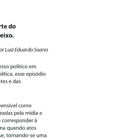
rte do
eixo.
or Luiz Eduardo Soares
esso político em
lítica, esse episódio
tes e das
eensível como
izadas pela mídia e
e corresponder à
orma quando atos
se, tornando-se uma