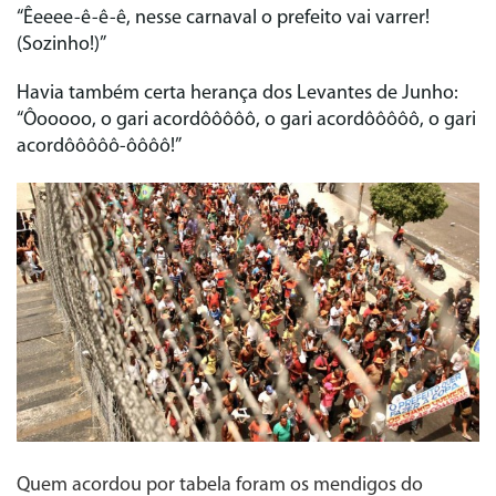
“Êeeee-ê-ê-ê, nesse carnaval o prefeito vai varrer!
(Sozinho!)”
Havia também certa herança dos Levantes de Junho:
“Ôooooo, o gari acordôôôôô, o gari acordôôôôô, o gari
acordôôôôô-ôôôô!”
Quem acordou por tabela foram os mendigos do