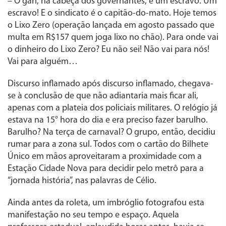
– O gari, na cabeça dos governantes, é um escravo. Um
escravo! E o sindicato é o capitão-do-mato. Hoje temos
o Lixo Zero (operação lançada em agosto passado que
multa em R$157 quem joga lixo no chão). Para onde vai
o dinheiro do Lixo Zero? Eu não sei! Não vai para nós!
Vai para alguém…
Discurso inflamado após discurso inflamado, chegava-
se à conclusão de que não adiantaria mais ficar ali,
apenas com a plateia dos policiais militares. O relógio já
estava na 15° hora do dia e era preciso fazer barulho.
Barulho? Na terça de carnaval? O grupo, então, decidiu
rumar para a zona sul. Todos com o cartão do Bilhete
Único em mãos aproveitaram a proximidade com a
Estação Cidade Nova para decidir pelo metrô para a
“jornada história”, nas palavras de Célio.
Ainda antes da roleta, um imbróglio fotografou esta
manifestação no seu tempo e espaço. Aquela