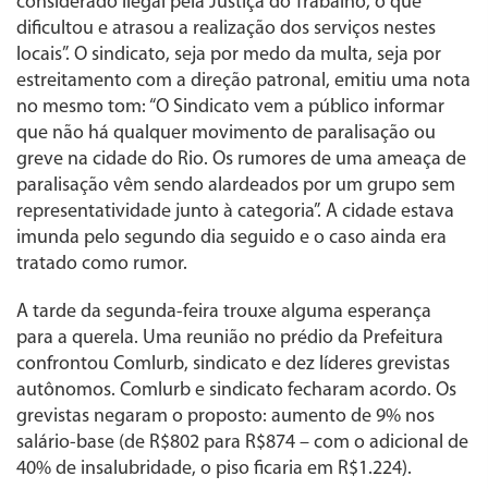
considerado ilegal pela Justiça do Trabalho, o que
dificultou e atrasou a realização dos serviços nestes
locais”. O sindicato, seja por medo da multa, seja por
estreitamento com a direção patronal, emitiu uma nota
no mesmo tom: “O Sindicato vem a público informar
que não há qualquer movimento de paralisação ou
greve na cidade do Rio. Os rumores de uma ameaça de
paralisação vêm sendo alardeados por um grupo sem
representatividade junto à categoria”. A cidade estava
imunda pelo segundo dia seguido e o caso ainda era
tratado como rumor.
A tarde da segunda-feira trouxe alguma esperança
para a querela. Uma reunião no prédio da Prefeitura
confrontou Comlurb, sindicato e dez líderes grevistas
autônomos. Comlurb e sindicato fecharam acordo. Os
grevistas negaram o proposto: aumento de 9% nos
salário-base (de R$802 para R$874 – com o adicional de
40% de insalubridade, o piso ficaria em R$1.224).