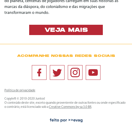
do planeta, centenas de jogadores carregam em suas histórias as
marcas da diáspora, do colonialismo e das migrações que
transformaram o mundo.
VEJA MAIS
ACOMPANHE NOSSAS REDES SOCIAIS
Política de privacidade
Copyleft © 2010-2020 Juntos!
O conteúdo deste site, exceto quando proveniente de outras fontes ou onde especificado
o contrário, está licenciado sob a
Creative Commons by-sa 3.0 BR
.