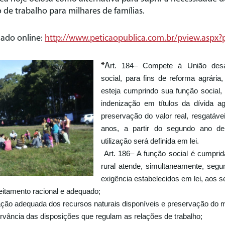
de trabalho para milhares de famílias.
nado online:
http://www.peticaopublica.com.br/pview.aspx
*
A
rt. 184
– Compete à União desap
social, para fins de reforma agrária
esteja cumprindo sua função social, 
indenização em títulos da dívida a
preservação do valor real, resgatáve
anos, a partir do segundo ano d
utilização será definida em lei.
Art. 186
– A função social é cumpri
rural atende, simultaneamente, segun
exigência estabelecidos em lei, aos se
itamento racional e adequado;
zação adequada dos recursos naturais disponíveis e preservação do 
vância das disposições que regulam as relações de trabalho;