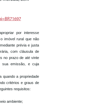
?pi=BR71697
ropriar por interesse
, o imóvel rural que não
mediante prévia e justa
grária, com cláusula de
is no prazo de até vinte
e sua emissão, e cuja
da quando a propriedade
do critérios e graus de
guintes requisitos:
meio ambiente;