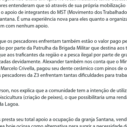
res entenderam que só através de sua própria mobilizaçã
m o apoio de integrantes do MST (Movimento dos Trabalhador
antana. É uma experiência nova para eles quanto a organiz
am com nenhum apoio.
que os pescadores enfrentam também estão o valor pago pel
ssão por parte da Patrulha da Brigada Militar que destina ao
ue aos traficantes da região e a pesca ilegal por parte de g
alizadas devidamente. Alexander também nos conta que o Min
, Marcelo Crivella, pagou seu dente cerâmico com pinos de 
 pescadores da Z3 enfrentam tantas dificuldades para traba
son, nos explica que a comunidade tem a intenção de utiliz
scicultura (criação de peixes), o que possibilitaria uma ren
da Lagoa.
presta seu total apoio a ocupação da granja Santana, ven
rea hoje ociosa como alternativa para suprir a necessidade