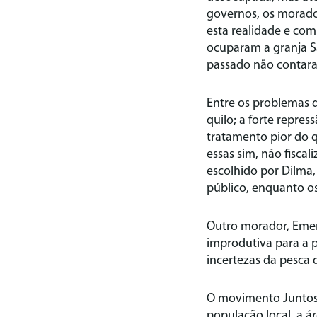
governos, os morado
esta realidade e co
ocuparam a granja S
passado não contar
Entre os problemas 
quilo; a forte repre
tratamento pior do q
essas sim, não fisc
escolhido por Dilma
público, enquanto os
Outro morador, Emer
improdutiva para a pi
incertezas da pesca 
O movimento Juntos 
população local, a á