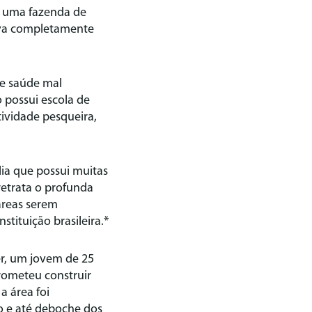
m uma fazenda de
tava completamente
de saúde mal
o possui escola de
tividade pesqueira,
ia que possui muitas
retrata o profunda
áreas serem
tituição brasileira.*
er, um jovem de 25
rometeu construir
a área foi
o e até deboche dos