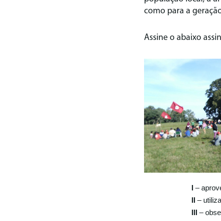
como para a geração 
Assine o abaixo assi
I
– aprove
II
– utili
III
– obser