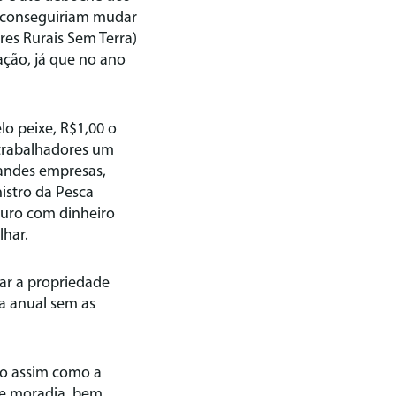
o conseguiriam mudar
es Rurais Sem Terra)
ação, já que no ano
o peixe, R$1,00 o
s trabalhadores um
randes empresas,
istro da Pesca
ouro com dinheiro
lhar.
ar a propriedade
da anual sem as
do assim como a
 de moradia, bem