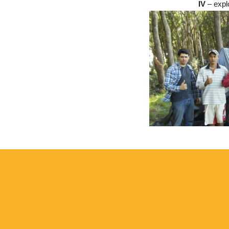
IV
– expl