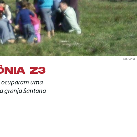
IMAG0039
NIA Z3
tas ocuparam uma
, a granja Santana