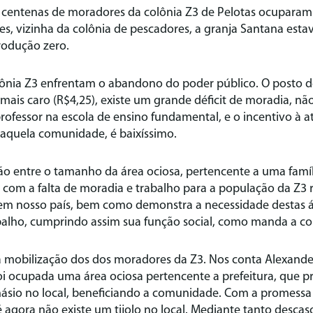
ra centenas de moradores da colônia Z3 de Pelotas ocupara
res, vizinha da colônia de pescadores, a granja Santana es
odução zero.
ônia Z3 enfrentam o abandono do poder público. O posto 
 mais caro (R$4,25), existe um grande déficit de moradia, nã
professor na escola de ensino fundamental, e o incentivo à a
 aquela comunidade, é baixíssimo.
ão entre o tamanho da área ociosa, pertencente a uma famíl
 com a falta de moradia e trabalho para a população da Z3 
 em nosso país, bem como demonstra a necessidade destas 
abalho, cumprindo assim sua função social, como manda a cons
ra mobilização dos dos moradores da Z3. Nos conta Alexand
oi ocupada uma área ociosa pertencente a prefeitura, que p
ásio no local, beneficiando a comunidade. Com a promessa 
agora não existe um tijolo no local. Mediante tanto descas