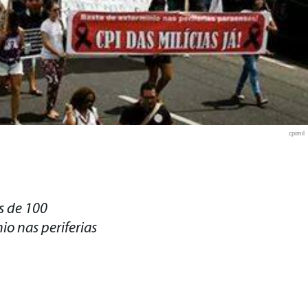
cpimil
s de 100
io nas periferias