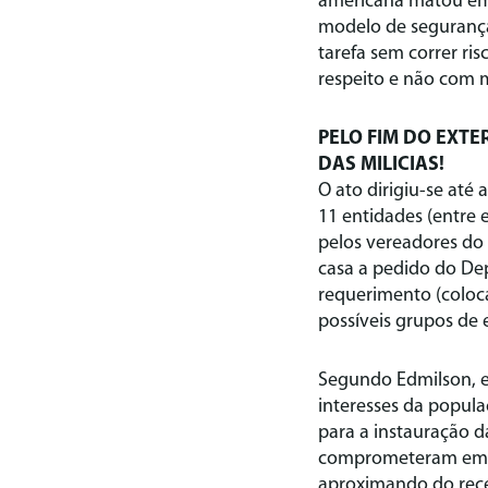
americana matou em 
modelo de segurança 
tarefa sem correr r
respeito e não com 
PELO FIM DO EXTE
DAS MILICIAS!
O ato dirigiu-se até
11 entidades (entre 
pelos vereadores do 
casa a pedido do De
requerimento (coloca
possíveis grupos de 
Segundo Edmilson, e
interesses da popula
para a instauração 
comprometeram em a
aproximando do reces