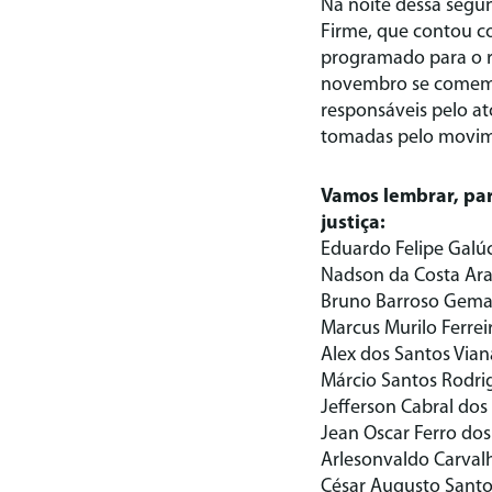
Na noite dessa segund
Firme, que contou co
programado para o re
novembro se comemor
responsáveis pelo at
tomadas pelo movim
Vamos lembrar, par
justiça:
Eduardo Felipe Galúc
Nadson da Costa Araú
Bruno Barroso Gemaq
Marcus Murilo Ferrei
Alex dos Santos Vian
Márcio Santos Rodrig
Jefferson Cabral dos 
Jean Oscar Ferro dos
Arlesonvaldo Carval
César Augusto Santos