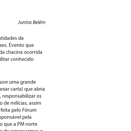
Juntos Belém
ntidades da
nses. Evento que
 da chacina ocorrida
litar conhecido
houve uma grande
xar carta) que abria
 responsabilizar os
 de milícias, assim
feita pelo Fórum
esponsável pela
do que a PM norte