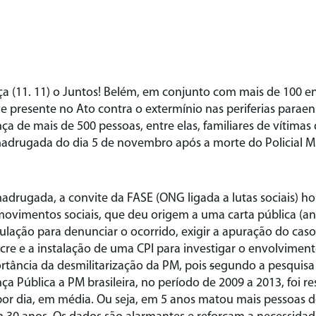
a (11. 11) o Juntos! Belém, em conjunto com mais de 100 e
eve presente no Ato contra o extermínio nas periferias parae
a de mais de 500 pessoas, entre elas, familiares de vítimas
madrugada do dia 5 de novembro após a morte do Policial Mi
adrugada, a convite da FASE (ONG ligada a lutas sociais) 
ovimentos sociais, que deu origem a uma carta pública (ane
lação para denunciar o ocorrido, exigir a apuração do caso,
re e a instalação de uma CPI para investigar o envolvimento
rtância da desmilitarização da PM, pois
s
egundo a pesquisa 
ça Pública a PM brasileira, no período de 2009 a 2013, foi r
por dia, em média. Ou seja, em 5 anos matou mais pessoas 