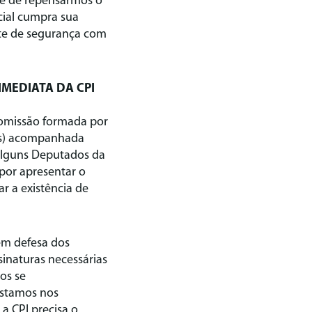
de de repensarmos o
cial cumpra sua
nte de segurança com
IMEDIATA DA CPI
 comissão formada por
ras) acompanhada
 alguns Deputados da
por apresentar o
r a existência de
em defesa dos
sinaturas necessárias
os se
estamos nos
a CPI precisa o