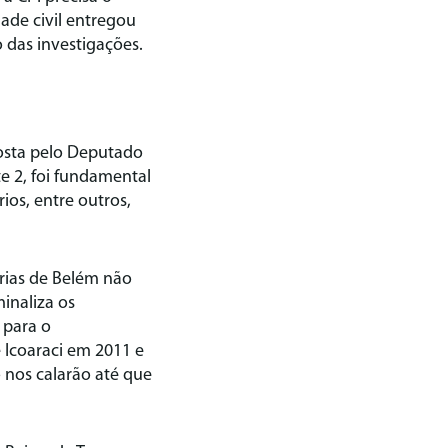
ade civil entregou
das investigações.
posta pelo Deputado
te 2, foi fundamental
os, entre outros,
erias de Belém não
minaliza os
 para o
e Icoaraci em 2011 e
 nos calarão até que