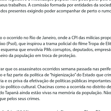
 seus trabalhos. A comissão formada por entidades da socied
ados presentes exigindo poder acompanhar de perto o rumo 
o ocorrido no Rio de Janeiro, onde a CPI das milícias pro
xo (Psol), que inspirou a trama policial do filme Tropa de Eli
esquema que envolvia PMs corruptos, deputados, empresári
eiro da população em troca de proteção.
brar que os assassinatos ocorridos semana passada nas perif
 e faz parte da política de “higienização” do Estado que cri
ia e os priva da efetivação de políticas públicas importantes
o-político-cultural. Chacinas como a ocorrida no distrito d
 do Tapanã ainda estão vivas na memória da população. Não
ue pelos seus crimes.