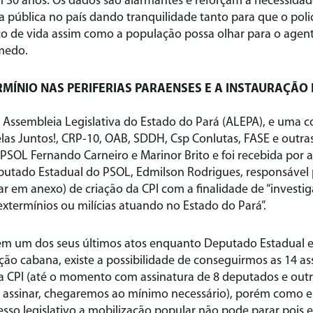
30 anos. Os dados são alarmantes e reforçam a necessida
pública no país dando tranquilidade tanto para que o poli
isco de vida assim como a população possa olhar para o age
medo.
RMÍNIO NAS PERIFERIAS PARAENSES E A INSTAURAÇÃO 
 a Assembleia Legislativa do Estado do Pará (ALEPA), e uma
elas Juntos!, CRP-10, OAB, SDDH, Csp Conlutas, FASE e out
PSOL Fernando Carneiro e Marinor Brito e foi recebida por
putado Estadual do PSOL, Edmilson Rodrigues, responsável 
r em anexo) de criação da CPI com a finalidade de “investiga
extermínios ou milícias atuando no Estado do Pará”.
m um dos seus últimos atos enquanto Deputado Estadual 
ção cabana, existe a possibilidade de conseguirmos as 14 as
da CPI (até o momento com assinatura de 8 deputados e outr
ssinar, chegaremos ao mínimo necessário), porém como 
so legislativo a mobilização popular não pode parar pois e 