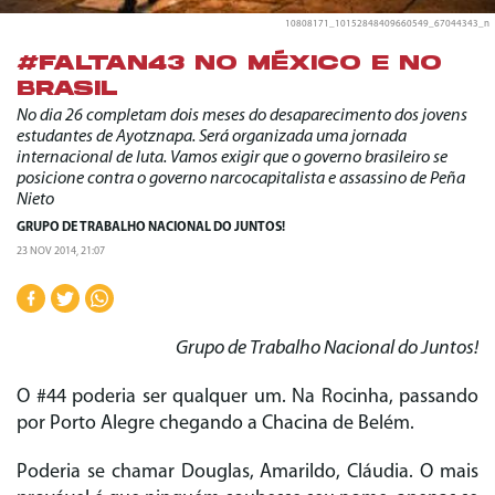
10808171_10152848409660549_67044343_n
#FALTAN43 NO MÉXICO E NO
BRASIL
No dia 26 completam dois meses do desaparecimento dos jovens
estudantes de Ayotznapa. Será organizada uma jornada
internacional de luta. Vamos exigir que o governo brasileiro se
posicione contra o governo narcocapitalista e assassino de Peña
Nieto
GRUPO DE TRABALHO NACIONAL DO JUNTOS!
23 NOV 2014, 21:07
Grupo de Trabalho Nacional do Juntos!
O #44 poderia ser qualquer um. Na Rocinha, passando
por Porto Alegre chegando a Chacina de Belém.
Poderia se chamar Douglas, Amarildo, Cláudia. O mais