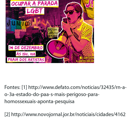
Fontes: [1] http://www.defato.com/noticias/32435/rn-a-
o-3a-estado-do-paa-s-mais-perigoso-para-
homossexuais-aponta-pesquisa
[2] http://www.novojornal.jor.br/noticiais/cidades/4162