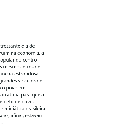
stressante dia de
 ruim na economia, a
popular do centro
 os mesmos erros de
aneira estrondosa
 grandes veículos de
am o povo em
nvocatória para que a
repleto de povo.
 midiática brasileira
oas, afinal, estavam
to.