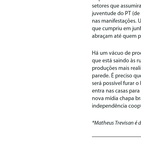
setores que assumira
juventude do PT (de 
nas manifestações. 
que cumpriu em junh
abraçam até quem par
Há um vácuo de prod
que está saindo às r
produções mais reali
parede. É preciso qu
será possível furar 
entra nas casas para
nova mídia chapa br
independência coopt
*Matheus Trevisan é 