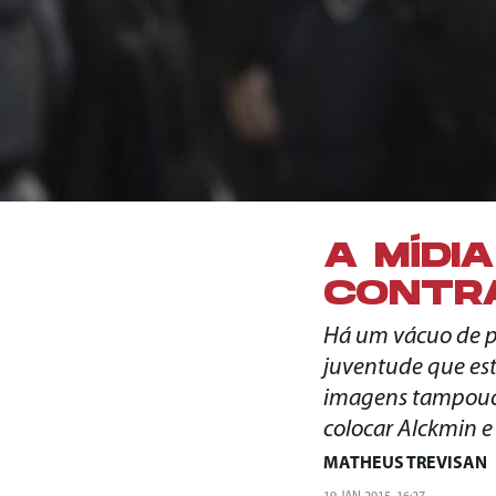
A MÍDI
CONTR
Há um vácuo de p
juventude que est
imagens tampouco 
colocar Alckmin e
MATHEUS TREVISAN