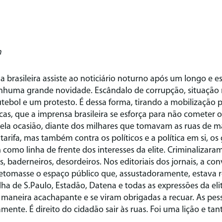
n
ia brasileira assiste ao noticiário noturno após um longo e e
nenhuma grande novidade. Escândalo de corrupção, situação
ebol e um protesto. É dessa forma, tirando a mobilização 
cas, que a imprensa brasileira se esforça para não cometer
ela ocasião, diante dos milhares que tomavam as ruas de m
arifa, mas também contra os políticos e a política em si, os
omo linha de frente dos interesses da elite. Criminalizar
 baderneiros, desordeiros. Nos editoriais dos jornais, a co
 retomasse o espaço público que, assustadoramente, estava 
ha de S.Paulo, Estadão, Datena e todas as expressões da elite
maneira acachapante e se viram obrigadas a recuar. As pess
ente. É direito do cidadão sair às ruas. Foi uma lição e tan