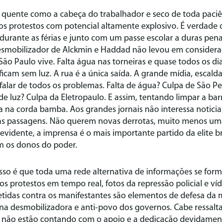
, quente como a cabeça do trabalhador e seco de toda paci
os protestos com potencial altamente explosivo. É verdade
o durante as férias e junto com um passe escolar a duras pe
desmobilizador de Alckmin e Haddad não levou em consider
ão Paulo vive. Falta água nas torneiras e quase todos os di
ficam sem luz. A rua é a única saída. A grande mídia, escald
falar de todos os problemas. Falta de água? Culpa de São P
 de luz? Culpa da Eletropaulo. E assim, tentando limpar a ba
ra na corda bamba. Aos grandes jornais não interessa noticia
s passagens. Não querem novas derrotas, muito menos uma
É evidente, a imprensa é o mais importante partido da elite b
m os donos do poder.
isso é que toda uma rede alternativa de informações se fo
os protestos em tempo real, fotos da repressão policial e v
etidas contra os manifestantes são elementos de defesa da 
a desmobilizadora e anti-povo dos governos. Cabe ressalta
5 não estão contando com o apoio e a dedicação devidamen