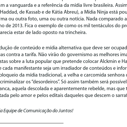
m a vanguarda e a referência da mídia livre brasileira. Ass
Haddad, de Kassab e de Kátia Abreu), a Mídia Ninja está po
Uma ou outra foto, uma ou outra notícia. Nada comparado 
o de 2013. Fica o exemplo de como os mil tentáculos do pr
ecia estar de lado oposto na trincheira.
ução de conteúdo e mídia alternativa que deve ser ocupad
uas contra a tarifa. Não virão do governismo as melhores 
stas sobre a luta popular que pretende colocar Alckmin e H
e cada manifestante seja um irradiador de conteúdos e info
o bloqueio da mídia tradicional, a velha e carcomida senhora 
 criminalizar os “desordeiros”. Só assim também será possível
anca, aquela descolada e aparentemente rebelde, mas que 
ada pelo amor e pelos editais daqueles que descem o sarra
da Equipe de Comunicação do Juntos!