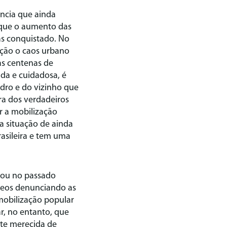
ência que ainda
 que o aumento das
nas conquistado. No
ação o caos urbano
as centenas de
ada e cuidadosa, é
edro e do vizinho que
rra dos verdadeiros
r a mobilização
 situação de ainda
rasileira e tem uma
rmou no passado
ídeos denunciando as
mobilização popular
r, no entanto, que
te merecida de