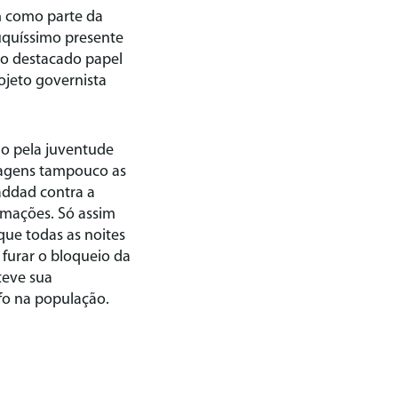
im como parte da
uquíssimo presente
ao destacado papel
ojeto governista
o pela juventude
imagens tampouco as
addad contra a
rmações. Só assim
que todas as noites
 furar o bloqueio da
teve sua
fo na população.