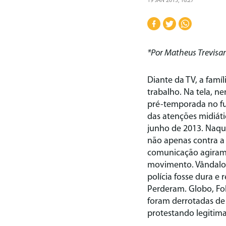
19 JAN 2015, 16:27
*Por Matheus Trevisa
Diante da TV, a famíl
trabalho. Na tela, 
pré-temporada no fut
das atenções midiáti
junho de 2013. Naqu
não apenas contra a t
comunicação agiram c
movimento. Vândalos,
polícia fosse dura e
Perderam. Globo, Fol
foram derrotadas de 
protestando legitimam