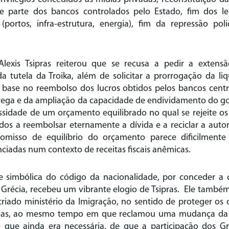
de parte dos bancos controlados pelo Estado, fim dos l
(portos, infra-estrutura, energia), fim da repressão poli
 Alexis Tsipras reiterou que se recusa a pedir a exten
 da tutela da Troika, além de solicitar a prorrogação da l
base no reembolso dos lucros obtidos pelos bancos cent
rega e da ampliação da capacidade de endividamento do go
ssidade de um orçamento equilibrado no qual se rejeite os 
dos a reembolsar eternamente a dívida e a reciclar a auto
misso de equilíbrio do orçamento parece dificilmente
ciadas num contexto de receitas fiscais anêmicas.
 simbólica do código da nacionalidade, por conceder a 
 Grécia, recebeu um vibrante elogio de Tsipras. Ele també
riado ministério da Imigração, no sentido de proteger os 
oas, ao mesmo tempo em que reclamou uma mudança da p
é que ainda era necessária, de que a participação dos 