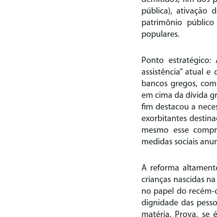
pública), ativação 
patrimônio público 
populares.
Ponto estratégico:
assistência” atual e
bancos gregos, com 
em cima da dívida g
fim destacou a nece
exorbitantes destina
mesmo esse compro
medidas sociais anun
A reforma altamente
crianças nascidas na
no papel do recém-c
dignidade das pess
matéria. Prova, se 