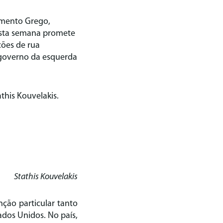
lamento Grego,
 Esta semana promete
ções de rua
 governo da esquerda
athis Kouvelakis.
Stathis Kouvelakis
nção particular tanto
ados Unidos. No país,