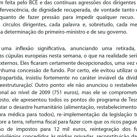
 feita pelo BCE e das contínuas agressões dos dirigentes
ervescência, de dignidade recuperada, de vontade tanto
uanto de fazer pressão para impedir qualquer recuo. 
 círculos dirigentes, cada palavra e, sobretudo, cada 
 a determinação do primeiro-ministro e de seu governo.
ma inflexão significativa, anunciando uma retirada,
s cúpulas europeias nesta semana, o que na realidade se
xternos. Eles ficaram certamente decepcionados, uma vez q
nhuma concessão de fundo. Por certo, ele evitou utilizar 
rapartida, insistiu fortemente no caráter inviável da dívi
“reestruturação’. Outro ponto: ele não anunciou o restabel
onal ao nível de 2009 (751 euros), mas ele se compromet
esto, ele apresentou todos os pontos do programa de Tes
tar o desastre humanitário (alimentação, restabelecimento 
ura médica para todos), re-implementação da legislação tr
obre a terra, reforma fiscal para fazer com que os ricos pag
ão de impostos para 12 mil euros, reintegração dos fu
rivilégios concedidos às mídias privadas, reconstituição da