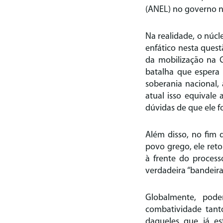
(ANEL) no governo n
Na realidade, o núcl
enfático nesta quest
da mobilização na G
batalha que espera 
soberania nacional,
atual isso equivale
dúvidas de que ele f
Além disso, no fim 
povo grego, ele ret
à frente do proces
verdadeira “bandeira
Globalmente, pod
combatividade tanto
daqueles que já e