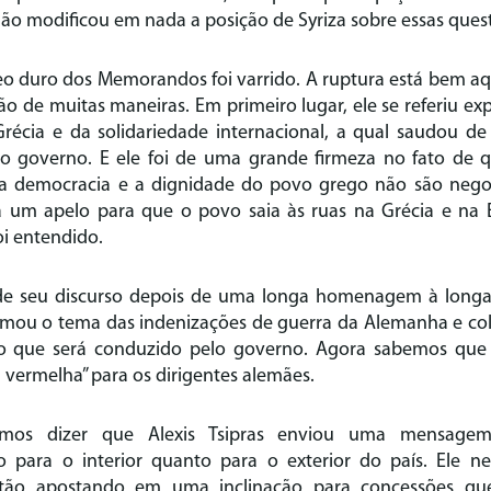
ão modificou em nada a posição de Syriza sobre essas ques
eo duro dos Memorandos foi varrido. A ruptura está bem aqui.
ão de muitas maneiras. Em primeiro lugar, ele se referiu ex
récia e da solidariedade internacional, a qual saudou de 
o governo. E ele foi de uma grande firmeza no fato de 
 a democracia e a dignidade do povo grego não são nego
 a um apelo para que o povo saia às ruas na Grécia e na
oi entendido.
de seu discurso depois de uma longa homenagem à longa 
omou o tema das indenizações de guerra da Alemanha e co
so que será conduzido pelo governo. Agora sabemos que
 vermelha” para os dirigentes alemães.
emos dizer que Alexis Tsipras enviou uma mensage
 para o interior quanto para o exterior do país. Ele n
stão apostando em uma inclinação para concessões 