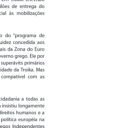
eilões de entrega do
cial às mobilizações
são do “programa de
iquidez concedida aos
rais da Zona do Euro
verno grego. Ele por
superávits primários
ridade da Troika. Mas
 compatível com as
cidadania a todas as
m insistiu longamente
direitos humanos e a
olítica européia na
Gregos Independentes