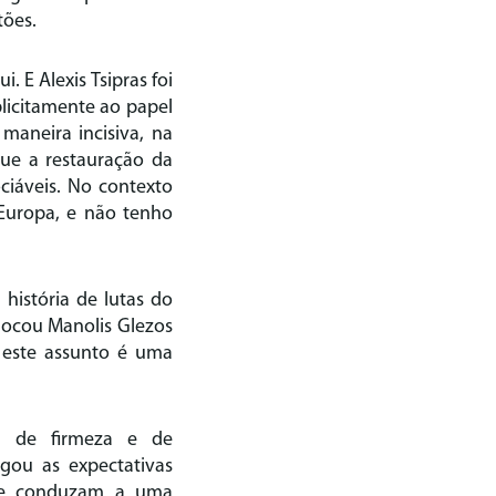
tões.
 E Alexis Tsipras foi
plicitamente ao papel
maneira incisiva, na
que a restauração da
ciáveis. No contexto
 Europa, e não tenho
história de lutas do
locou Manolis Glezos
 este assunto é uma
m de firmeza e de
egou as expectativas
que conduzam a uma