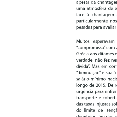
apesar da chantagem
uma atmosfera de ef
face à chantagem q
particularmente nos
pesadas para avaliar
Muitos esperavam u
“compromisso” com a
Grécia aos ditames e
verdade, não fez ne
dívida”. Mas em cont
“diminuição” e sua 
salário-mínimo naci
longo de 2015. De r
urgência para enfren
transporte e cobert
das taxas injustas s
do limite de isenç
demitidos, fim dos p