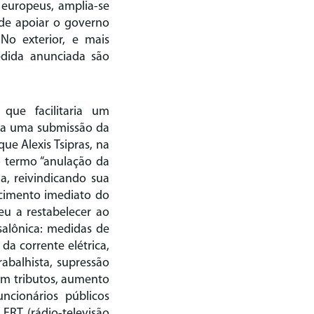
 europeus, amplia-se
 de apoiar o governo
No exterior, e mais
medida anunciada são
 que facilitaria um
ria uma submissão da
ue Alexis Tsipras, na
o termo “anulação da
da, reivindicando sua
ecimento imediato do
eu a restabelecer ao
salônica: medidas de
da corrente elétrica,
abalhista, supressão
uem tributos, aumento
ncionários públicos
 ERT (rádio-televisão