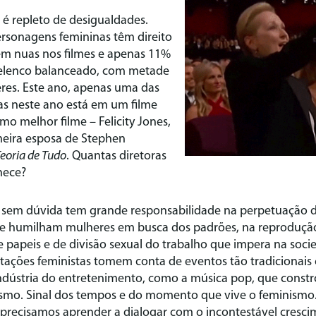
 repleto de desigualdades.
rsonagens femininas têm direito
cem nuas nos filmes e apenas 11%
 elenco balanceado, com metade
es. Este ano, apenas uma das
das neste ano está em um filme
o melhor filme – Felicity Jones,
meira esposa de Stephen
Teoria de Tudo
. Quantas diretoras
hece?
em dúvida tem grande responsabilidade na perpetuação d
 e humilham mulheres em busca dos padrões, na reproduçã
 papeis e de divisão sexual do trabalho que impera na soci
stações feministas tomem conta de eventos tão tradicionai
ndústria do entretenimento, como a música pop, que constró
ismo. Sinal dos tempos e do momento que vive o feminismo.
 precisamos aprender a dialogar com o incontestável cresc