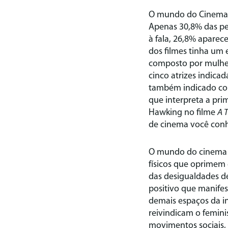
O mundo do Cinema é
Apenas 30,8% das pe
à fala, 26,8% apare
dos filmes tinha um
composto por mulher
cinco atrizes indica
também indicado com
que interpreta a pri
Hawking no filme
A 
de cinema você con
O mundo do cinema s
físicos que oprimem
das desigualdades de
positivo que manife
demais espaços da i
reivindicam o femin
movimentos sociais,