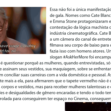
Essa não foi a única manifestaçã
de gala. Nomes como Cate Blanc
e Emma Stone protagonizaram e
contestação da lógica machista q
indústria cinematográfica. Cate 
a um câmera do canal de entret
filmava seu corpo de baixo para
fazia isso com homens atores.
slogan #AskHerMore foi encamp
a é questionar porquê as mulheres, quando entrevistadas, 
que assinam seus vestidos, sua maquiagem, sobre se enfren
 conciliar suas carreiras com a vida doméstica e pessoal. A
e mais a ela, para afirmarem que o tapete vermelho não é 
 corpos e vestidos, mas para receber mulheres talentosas 
des e desigualdades de gênero encaradas e tendo o todo tem
rolada para conseguirem ter espaço no Cinema, conseguem