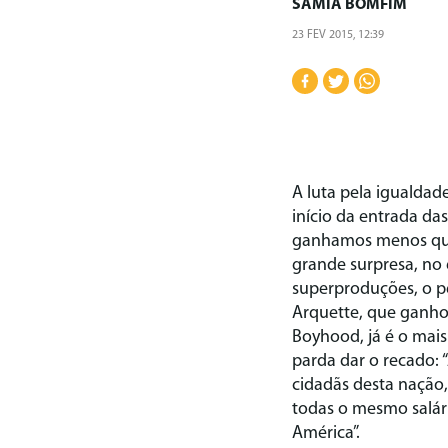
SÂMIA BOMFIM
23 FEV 2015, 12:39
A luta pela igualdad
início da entrada da
ganhamos menos que
grande surpresa, no 
superproduções, o pe
Arquette, que ganho
Boyhood, já é o mai
parda dar o recado:
cidadãs desta nação,
todas o mesmo salár
América”.