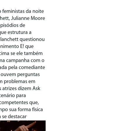
o feministas da noite
hett, Julianne Moore
pisódios de
ue estrutura a
Blanchett questionou
enimento E! que
 cima se ele também
 Uma campanha com o
ada pela comediante
só ouvem perguntas
tam problemas em
s atrizes dizem Ask
cenário para
e competentes que,
po sua forma física
 se destacar