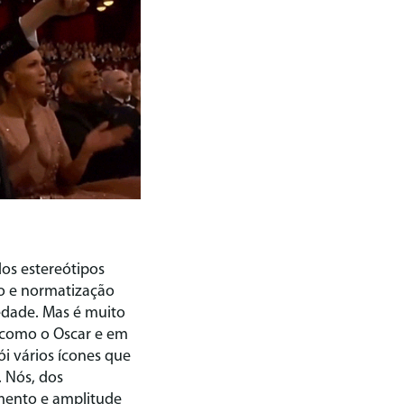
os estereótipos
o e normatização
edade. Mas é muito
s como o Oscar e em
i vários ícones que
 Nós, dos
imento e amplitude