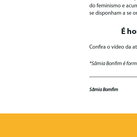
do feminismo e acum
se disponham a se or
É ho
Confira o vídeo da at
*Sâmia Bonfim é forma
Sâmia Bomfim