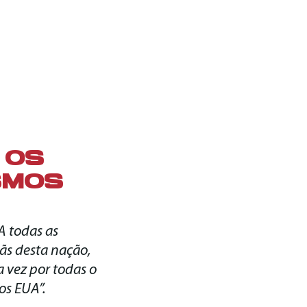
 OS
SMOS
A todas as
ãs desta nação,
a vez por todas o
os EUA”.