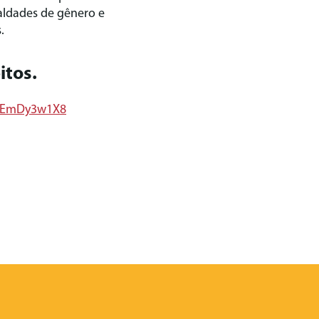
aldades de gênero e
.
itos.
L-EmDy3w1X8